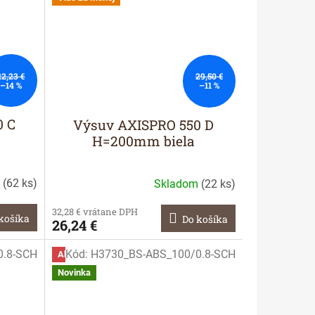
22,23 €
29,50 €
–14 %
–11 %
0 C
Výsuv AXISPRO 550 D
H=200mm biela
m
(
62 ks
)
Skladom
(
22 ks
)
32,28 € vrátane DPH
košíka
Do košíka
26,24 €
0.8-SCH
Kód:
H3730_BS-ABS_100/0.8-SCH
Akcia
Novinka