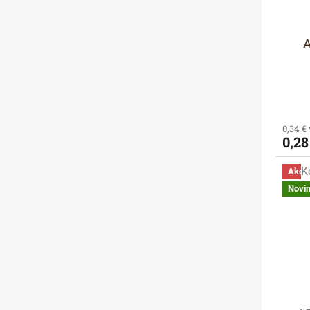
A
0,34 €
0,28
K
Akci
Novi