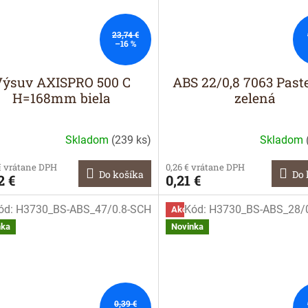
23,74 €
–16 %
Výsuv AXISPRO 500 C
ABS 22/0,8 7063 Past
H=168mm biela
zelená
Skladom
(
239 ks
)
Skladom
€ vrátane DPH
0,26 € vrátane DPH
Do košíka
Do 
2 €
0,21 €
ód:
H3730_BS-ABS_47/0.8-SCH
Kód:
H3730_BS-ABS_28/
a
Akcia
nka
Novinka
0,39 €