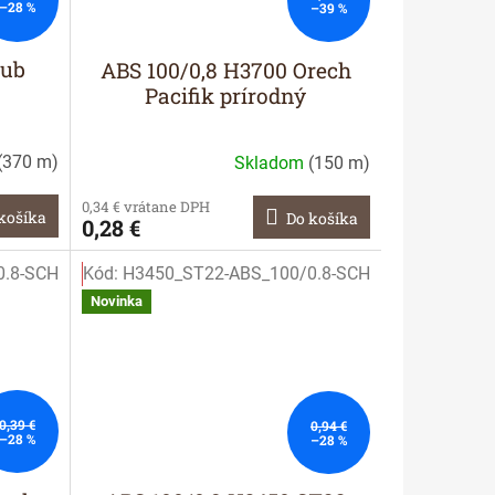
–28 %
–39 %
Dub
ABS 100/0,8 H3700 Orech
Pacifik prírodný
(
370 m
)
Skladom
(
150 m
)
0,34 € vrátane DPH
košíka
Do košíka
0,28 €
0.8-SCH
Kód:
H3450_ST22-ABS_100/0.8-SCH
Akcia
Novinka
0,39 €
0,94 €
–28 %
–28 %