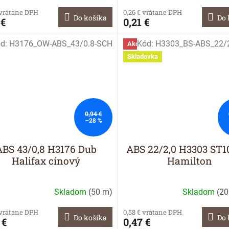
 vrátane DPH
0,26 € vrátane DPH
Do košíka
Do 
 €
0,21 €
d:
H3176_OW-ABS_43/0.8-SCH
Kód:
H3303_BS-ABS_22/
a
Akcia
Skladovka
0,94 €
–28 %
ABS 43/0,8 H3176 Dub
ABS 22/2,0 H3303 ST1
Halifax cínový
Hamilton
Skladom
(
50 m
)
Skladom
(
20
 vrátane DPH
0,58 € vrátane DPH
Do košíka
Do 
 €
0,47 €