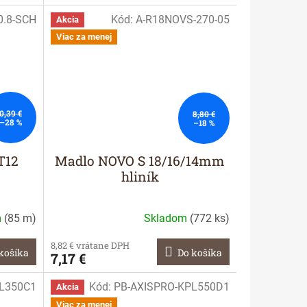
0.8-SCH
Kód:
A-R18NOVS-270-05
Akcia
Viac za menej
0,39 €
8,80 €
–28 %
–18 %
T12
Madlo NOVO S 18/16/14mm
hliník
m
(
85 m
)
Skladom
(
772 ks
)
8,82 € vrátane DPH
košíka
Do košíka
7,17 €
L350C1
Kód:
PB-AXISPRO-KPL550D1
Akcia
Viac za menej