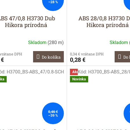
–28 %
BS 47/0,8 H3730 Dub
ABS 28/0,8 H3730 
Hikora prírodná
Hikora prírodná
Skladom
(
280 m
)
Skladom
 vrátane DPH
0,34 € vrátane DPH
Do košíka
Do 
 €
0,28 €
ód:
H3700_BS-ABS_47/0.8-SCH
Kód:
H3700_BS-ABS_28/
a
Akcia
nka
Novinka
0,46 €
–39 %