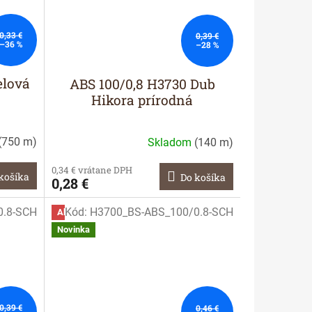
0,33 €
0,39 €
–36 %
–28 %
elová
ABS 100/0,8 H3730 Dub
Hikora prírodná
(
750 m
)
Skladom
(
140 m
)
0,34 € vrátane DPH
košíka
Do košíka
0,28 €
0.8-SCH
Kód:
H3700_BS-ABS_100/0.8-SCH
Akcia
Novinka
0,39 €
0,46 €