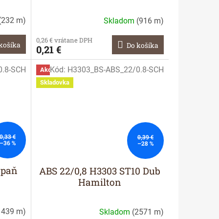
(
232 m
)
Skladom
(
916 m
)
0,26 € vrátane DPH
košíka
Do košíka
0,21 €
0.8-SCH
Kód:
H3303_BS-ABS_22/0.8-SCH
Akcia
Skladovka
0,33 €
0,39 €
–36 %
–28 %
mpaň
ABS 22/0,8 H3303 ST10 Dub
Hamilton
1439 m
)
Skladom
(
2571 m
)