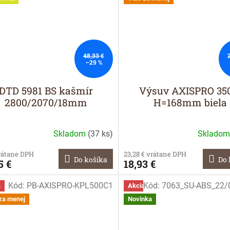
48,33 €
–29 %
DTD 5981 BS kašmír
Výsuv AXISPRO 35
2800/2070/18mm
H=168mm biela
Skladom
(
37 ks
)
Sklado
rátane DPH
23,28 € vrátane DPH
Do košíka
Do 
5 €
18,93 €
Kód:
PB-AXISPRO-KPL500C1
Kód:
7063_SU-ABS_22/
a
Akcia
za menej
Novinka