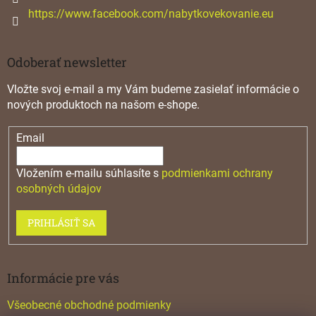
s
https://www.facebook.com/nabytkovekovanie.eu
u
Odoberať newsletter
Vložte svoj e-mail a my Vám budeme zasielať informácie o
nových produktoch na našom e-shope.
Email
Vložením e-mailu súhlasíte s
podmienkami ochrany
osobných údajov
PRIHLÁSIŤ SA
Informácie pre vás
Všeobecné obchodné podmienky