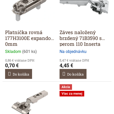
i
s
p
r
o
d
Platnička rovná
Záves naložený
u
177H3100E expando
brzdený 71B3590 s
k
0mm
perom 110 Inserta
t
Skladom
(
601 ks
)
Na objednávku
o
v
0,86 € vrátane DPH
5,47 € vrátane DPH
0,70 €
4,45 €
Do košíka
Do košíka
Akcia
Viac za menej