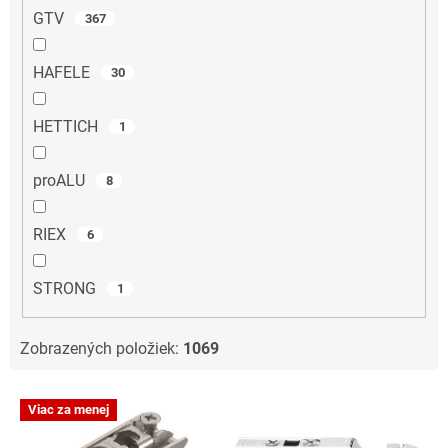
GTV
367
HAFELE
30
HETTICH
1
proALU
8
RIEX
6
STRONG
1
Zobrazených položiek:
1069
V
Viac za menej
ý
p