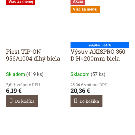
Viac za menej
Akcia
Viac za menej
23,91 €
–14 %
Piest TIP-ON
Výsuv AXISPRO 350
956A1004 dlhý biela
D H=200mm biela
Skladom
(
419 ks
)
Skladom
(
57 ks
)
7,61 € vrátane DPH
25,04 € vrátane DPH
6,19 €
20,36 €
Do košíka
Do košíka