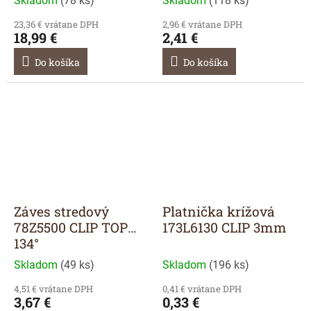
Skladom
(
78 ks
)
Skladom
(
118 ks
)
23,36 € vrátane DPH
2,96 € vrátane DPH
18,99 €
2,41 €
Do košíka
Do košíka
Záves stredový
Platnička krížová
78Z5500 CLIP TOP
173L6130 CLIP 3mm
134°
Skladom
(
49 ks
)
Skladom
(
196 ks
)
4,51 € vrátane DPH
0,41 € vrátane DPH
3,67 €
0,33 €