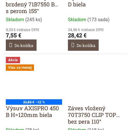
brzdený 71B7550 BM
D biela
s perom 155°
Skladom
(
245 ks
)
Skladom
(
173 sada
)
9,29 € vrátane DPH
34,96 € vrátane DPH
7,55 €
28,42 €
Do košíka
Do košíka
Akcia
Viac za menej
21,82 €
–12 %
Výsuv AXISPRO 450
Záves vložený
B H=120mm biela
70T3750 CLIP TOP
bez pera 110°