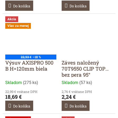
Do košíka
Do košíka
Akcia
Viac za menej
22,93 €
–18 %
Výsuv AXISPRO 500
Záves naložený
B H=120mm biela
70T9550 CLIP TOP
bez pera 95°
Skladom
(
275 ks
)
Skladom
(
57 ks
)
22,99 € vrátane DPH
2,76 € vrátane DPH
18,69 €
2,24 €
Do košíka
Do košíka