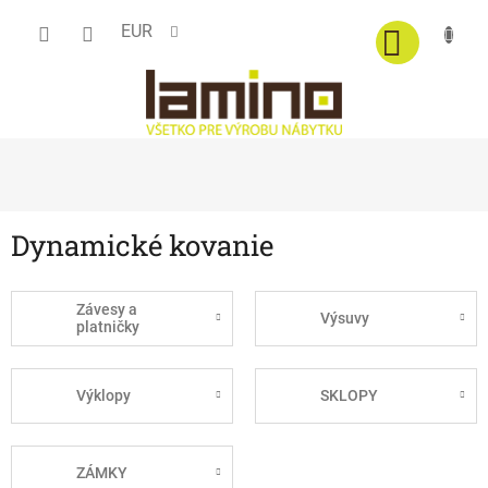
Prejsť
EUR
na
obsah
Dynamické kovanie
Závesy a
Výsuvy
platničky
Výklopy
SKLOPY
ZÁMKY