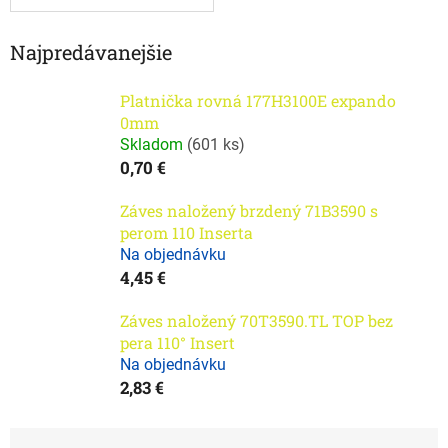
Najpredávanejšie
Platnička rovná 177H3100E expando
0mm
Skladom
(
601 ks
)
0,70 €
Záves naložený brzdený 71B3590 s
perom 110 Inserta
Na objednávku
4,45 €
Záves naložený 70T3590.TL TOP bez
pera 110° Insert
Na objednávku
2,83 €
R