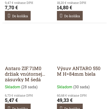
9,47 € vrátane DPH
18,20 € vrátane DPH
7,70 €
14,80 €
Do košíka
Do košíka
Antaro ZIF.71M0
Výsuv ANTARO 550
držiak vnútornej
M H=84mm biela
zásuvky M šedá
Skladom
(
28 sada
)
Skladom
(
30 sada
)
6,73 € vrátane DPH
60,68 € vrátane DPH
5,47 €
49,33 €
Do košíka
Do košíka