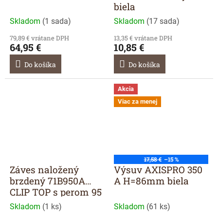
biela
Skladom
(
1 sada
)
Skladom
(
17 sada
)
79,89 € vrátane DPH
13,35 € vrátane DPH
64,95 €
10,85 €
Do košíka
Do košíka
Akcia
Viac za menej
17,58 €
–15 %
Záves naložený
Výsuv AXISPRO 350
brzdený 71B950A
A H=86mm biela
CLIP TOP s perom 95
Skladom
(
1 ks
)
Skladom
(
61 ks
)