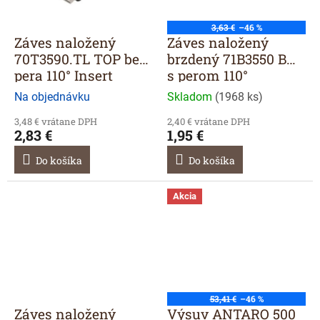
3,63 €
–46 %
Záves naložený
Záves naložený
70T3590.TL TOP bez
brzdený 71B3550 BM
pera 110° Insert
s perom 110°
Na objednávku
Skladom
(
1968 ks
)
3,48 € vrátane DPH
2,40 € vrátane DPH
2,83 €
1,95 €
Do košíka
Do košíka
Akcia
53,41 €
–46 %
Záves naložený
Výsuv ANTARO 500