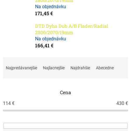
2800/2070/19mm
Na objednávku
171,45 €
DTD Dyha Dub A/B Flader/Radial
2800/2070/19mm
Na objednávku
166,41 €
R
a
Najpredávanejšie
Najlacnejšie
Najdrahšie
Abecedne
d
e
n
i
Cena
e
114
€
430
€
p
r
o
d