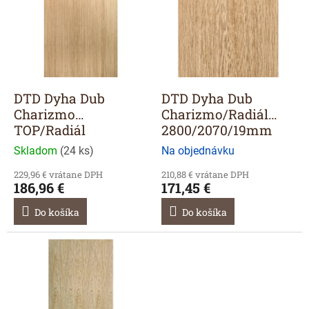
p
i
s
p
r
o
d
DTD Dyha Dub
DTD Dyha Dub
u
Charizmo
Charizmo/Radiál
k
TOP/Radiál
2800/2070/19mm
t
2800/2070/19mm
Skladom
(
24 ks
)
Na objednávku
o
v
229,96 € vrátane DPH
210,88 € vrátane DPH
186,96 €
171,45 €
Do košíka
Do košíka