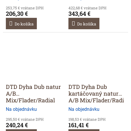
253,75 € vrátane DPH
422,68 € vrátane DPH
206,30 €
343,64 €
Do košíka
Do košíka
DTD Dyha Dub natur
DTD Dyha Dub
A/B
kartáčovaný natur
Mix/Flader/Radial
A/B Mix/Flader/Radi
2800/2070
Na objednávku
Na objednávku
295,50 € vrátane DPH
198,53 € vrátane DPH
240,24 €
161,41 €