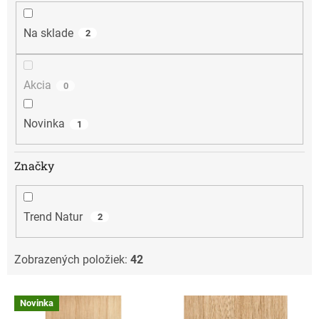
u
k
t
Na sklade
2
o
v
Akcia
0
Novinka
1
Značky
Trend Natur
2
Zobrazených položiek:
42
V
Novinka
ý