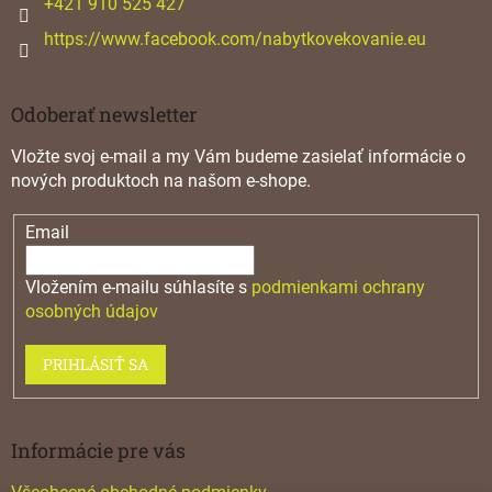
+421 910 525 427
i
s
https://www.facebook.com/nabytkovekovanie.eu
u
Odoberať newsletter
Vložte svoj e-mail a my Vám budeme zasielať informácie o
nových produktoch na našom e-shope.
Email
Vložením e-mailu súhlasíte s
podmienkami ochrany
osobných údajov
PRIHLÁSIŤ SA
Informácie pre vás