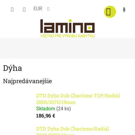
Prejsť
EUR
na
obsah
Dýha
Najpredávanejšie
DTD Dyha Dub Charizmo TOP/Radiál
2800/2070/19mm
Skladom
(
24 ks
)
186,96 €
DTD Dyha Dub Charizmo/Radiál