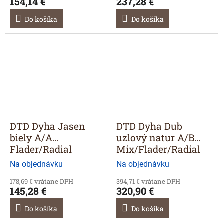
154,14 €
237,28 €
Do košíka
Do košíka
DTD Dyha Jasen
DTD Dyha Dub
biely A/A
uzlový natur A/B
Flader/Radial
Mix/Flader/Radial
2810/1810/9
28
Na objednávku
Na objednávku
178,69 € vrátane DPH
394,71 € vrátane DPH
145,28 €
320,90 €
Do košíka
Do košíka