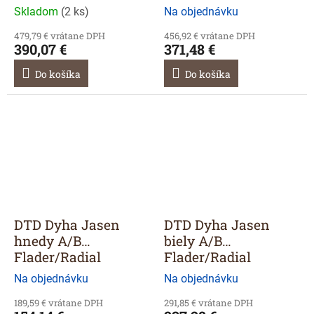
2800/20
Skladom
(
2 ks
)
Na objednávku
479,79 € vrátane DPH
456,92 € vrátane DPH
390,07 €
371,48 €
Do košíka
Do košíka
DTD Dyha Jasen
DTD Dyha Jasen
hnedy A/B
biely A/B
Flader/Radial
Flader/Radial
2520/1810/1
2800/2070/1
Na objednávku
Na objednávku
189,59 € vrátane DPH
291,85 € vrátane DPH