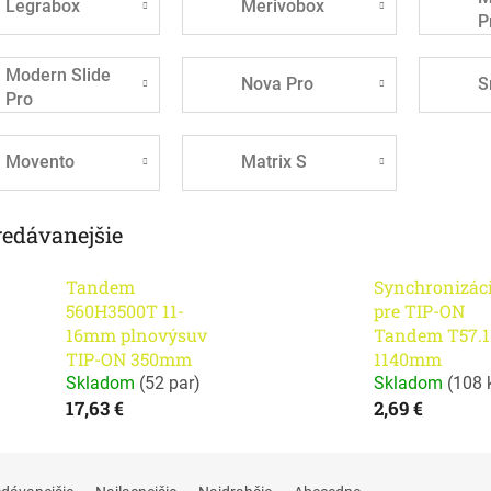
Legrabox
Merivobox
P
Modern Slide
Nova Pro
S
Pro
Movento
Matrix S
redávanejšie
Tandem
Synchronizác
560H3500T 11-
pre TIP-ON
16mm plnovýsuv
Tandem T57.1
TIP-ON 350mm
1140mm
Skladom
(
52 par
)
Skladom
(
108 
17,63 €
2,69 €