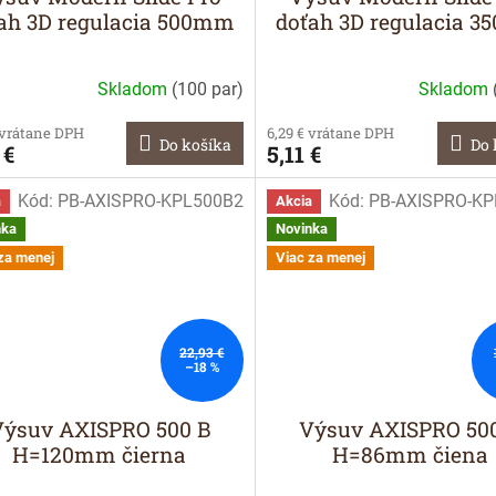
ah 3D regulacia 500mm
doťah 3D regulacia 
Skladom
(
100 par
)
Skladom
 vrátane DPH
6,29 € vrátane DPH
Do košíka
Do 
 €
5,11 €
Kód:
PB-AXISPRO-KPL500B2
Kód:
PB-AXISPRO-KP
a
Akcia
nka
Novinka
za menej
Viac za menej
22,93 €
–18 %
Výsuv AXISPRO 500 B
Výsuv AXISPRO 50
H=120mm čierna
H=86mm čiena