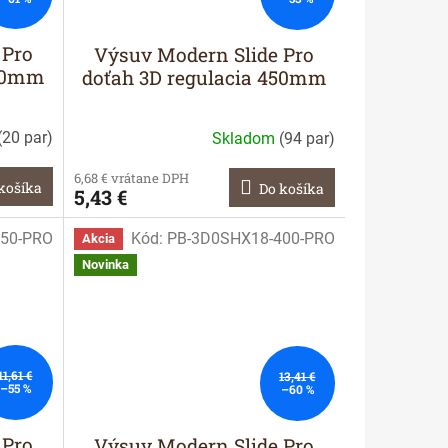
 Pro
Výsuv Modern Slide Pro
300mm
doťah 3D regulacia 450mm
(
20 par
)
Skladom
(
94 par
)
6,68 € vrátane DPH
košíka
Do košíka
5,43 €
50-PRO
Kód:
PB-3D0SHX18-400-PRO
Akcia
Novinka
11,61 €
13,41 €
–55 %
–60 %
 Pro
Výsuv Modern Slide Pro