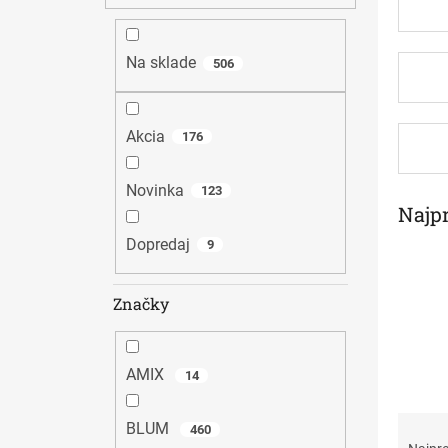
n
e
l
Na sklade
506
Akcia
176
Novinka
123
Najp
Dopredaj
9
Značky
AMIX
14
R
BLUM
460
a