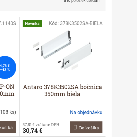
810
položiek celkom
7.1140S
Kód:
378K3502SA-BIELA
Novinka
4,76 €
–43 %
IP-ON
Antaro 378K3502SA bočnica
140mm
350mm biela
108 ks
)
Na objednávku
37,81 € vrátane DPH
košíka
Do košíka
30,74 €