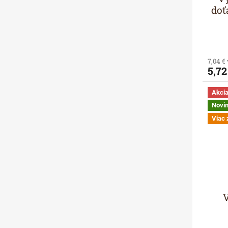
doť
7,04 €
5,72
Akci
Novi
Viac 