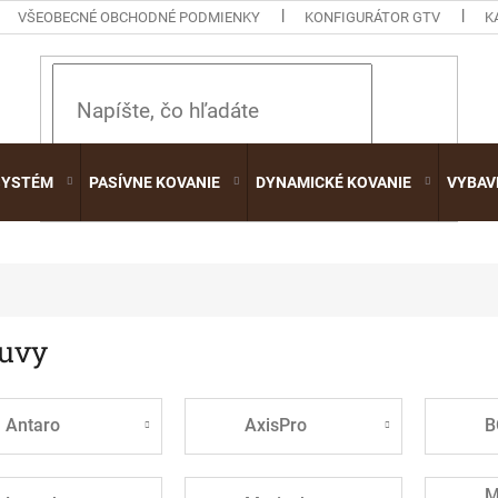
VŠEOBECNÉ OBCHODNÉ PODMIENKY
KONFIGURÁTOR GTV
K
HĽADAŤ
SYSTÉM
PASÍVNE KOVANIE
DYNAMICKÉ KOVANIE
VYBAV
uvy
Antaro
AxisPro
B
M