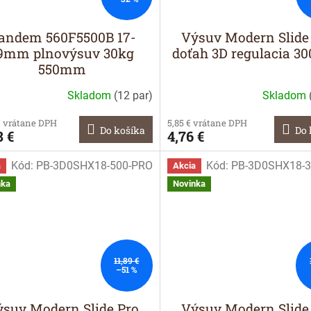
andem 560F5500B 17-
Výsuv Modern Slide
9mm plnovýsuv 30kg
doťah 3D regulacia 
550mm
Skladom
(
12 par
)
Skladom
€ vrátane DPH
5,85 € vrátane DPH
Do košíka
Do 
8 €
4,76 €
Kód:
PB-3D0SHX18-500-PRO
Kód:
PB-3D0SHX18-3
a
Akcia
nka
Novinka
11,89 €
–51 %
suv Modern Slide Pro
Výsuv Modern Slide