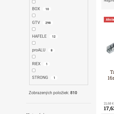
Najpr
d
BOX
10
e
n
V
Akci
i
ý
GTV
298
e
p
p
i
HAFELE
12
r
s
o
p
d
r
proALU
8
u
o
k
d
RIEX
1
t
u
T
o
k
v
16
STRONG
t
1
o
v
Zobrazených položiek:
810
21,68 
17,6
Preskočiť