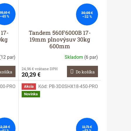
25,10 €
30,05 €
–45 %
–32 %
17-
Tandem 560F6000B 17-
0kg
19mm plnovýsuv 30kg
600mm
(
12 par
)
Skladom
(
6 par
)
24,96 € vrátane DPH
košíka
Do košíka
20,29 €
00-PRO
Kód:
PB-3D0SHX18-450-PRO
Akcia
Novinka
12,28 €
11,71 €
–61 %
–53 %