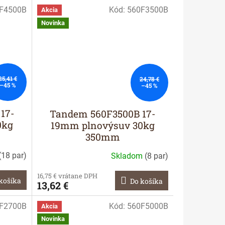
F4500B
Kód:
560F3500B
Akcia
Novinka
25,41 €
24,78 €
–45 %
–45 %
17-
Tandem 560F3500B 17-
0kg
19mm plnovýsuv 30kg
350mm
(
18 par
)
Skladom
(
8 par
)
16,75 € vrátane DPH
košíka
Do košíka
13,62 €
F2700B
Kód:
560F5000B
Akcia
Novinka