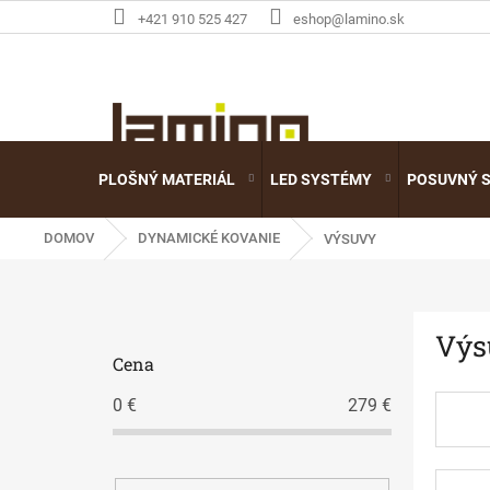
Prejsť
+421 910 525 427
eshop@lamino.sk
na
obsah
PLOŠNÝ MATERIÁL
LED SYSTÉMY
POSUVNÝ 
DOMOV
DYNAMICKÉ KOVANIE
VÝSUVY
B
Výs
o
Cena
č
n
0
€
279
€
ý
p
a