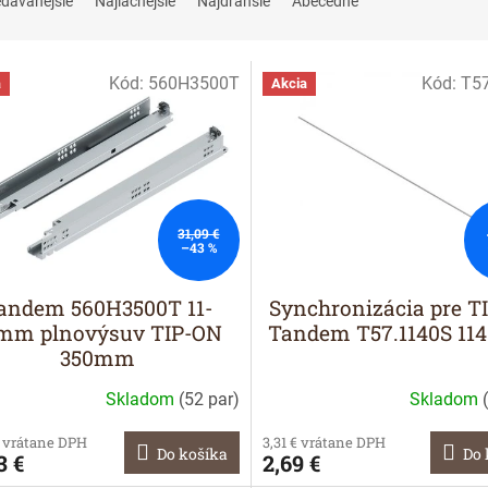
edávanejšie
Najlacnejšie
Najdrahšie
Abecedne
Kód:
560H3500T
Kód:
T5
a
Akcia
31,09 €
–43 %
andem 560H3500T 11-
Synchronizácia pre T
mm plnovýsuv TIP-ON
Tandem T57.1140S 1
350mm
Skladom
(
52 par
)
Skladom
(
€ vrátane DPH
3,31 € vrátane DPH
Do košíka
Do 
3 €
2,69 €