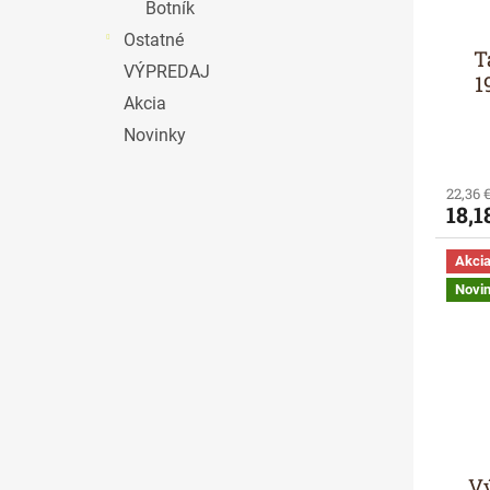
Botník
Ostatné
T
VÝPREDAJ
1
Akcia
Novinky
22,36 
18,1
Akci
Novi
Vý