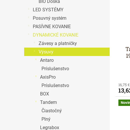
BIO Doska
LED SYSTÉMY
Posuvný systém
PASÍVNE KOVANIE
DYNAMICKÉ KOVANIE
Závesy a platničky
T
Výsuvy
1
Antaro
Príslušenstvo
AxisPro
16,75 
Príslušenstvo
13,6
BOX
Tandem
Novi
Čiastočný
Plný
Legrabox