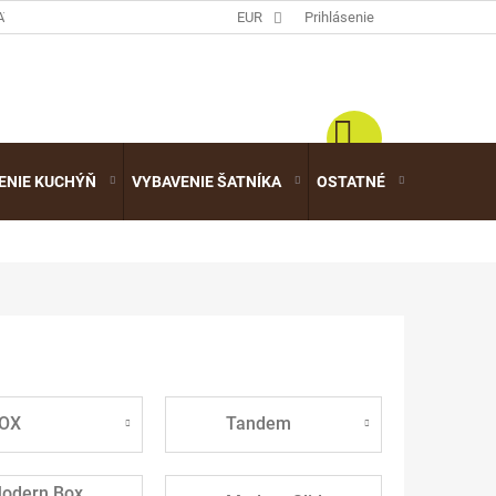
ATALÓGY
EUR
Prihlásenie
ENIE KUCHÝŇ
VYBAVENIE ŠATNÍKA
OSTATNÉ
VÝPREDA
OX
Tandem
odern Box