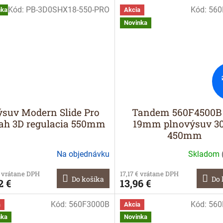
Kód:
PB-3D0SHX18-550-PRO
Kód:
560
nka
Akcia
Novinka
suv Modern Slide Pro
Tandem 560F4500B 
ah 3D regulacia 550mm
19mm plnovýsuv 3
450mm
Na objednávku
Skladom
€ vrátane DPH
17,17 € vrátane DPH
Do košíka
Do 
2 €
13,96 €
Kód:
560F3000B
Kód:
560
a
Akcia
nka
Novinka