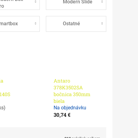
Modern Slide
ro
martbox
Ostatné
ia
Antaro
378K3502SA
140S
bočnica 350mm
biela
ks
)
Na objednávku
30,74 €