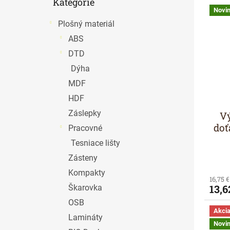
Kategórie
kategórie
Novi
Plošný materiál
ABS
DTD
Dýha
MDF
HDF
Záslepky
Vý
doť
Pracovné
Tesniace lišty
Zásteny
Kompakty
16,75 
13,6
Škarovka
OSB
Akci
Lamináty
Novi