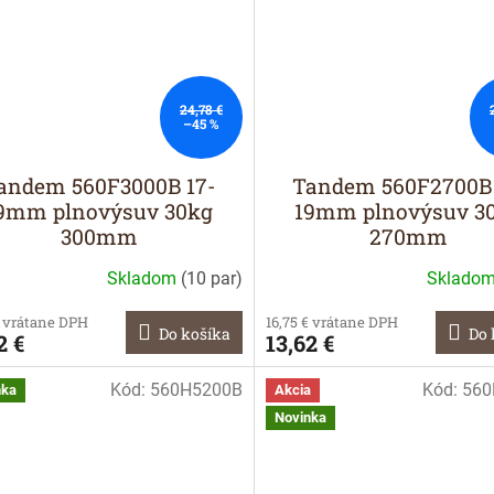
24,78 €
–45 %
andem 560F3000B 17-
Tandem 560F2700B 
9mm plnovýsuv 30kg
19mm plnovýsuv 3
300mm
270mm
Skladom
(
10 par
)
Sklado
€ vrátane DPH
16,75 € vrátane DPH
Do košíka
Do 
2 €
13,62 €
Kód:
560H5200B
Kód:
560
nka
Akcia
Novinka