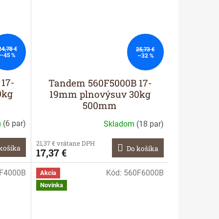
24,78 €
25,73 €
–45 %
–32 %
17-
Tandem 560F5000B 17-
0kg
19mm plnovýsuv 30kg
500mm
m
(
6 par
)
Skladom
(
18 par
)
21,37 € vrátane DPH
košíka
Do košíka
17,37 €
F4000B
Kód:
560F6000B
Akcia
Novinka