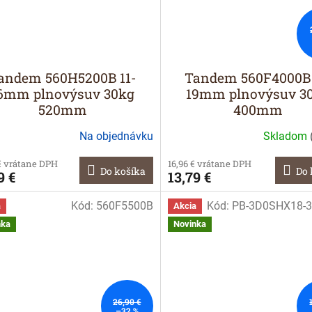
andem 560H5200B 11-
Tandem 560F4000B 
6mm plnovýsuv 30kg
19mm plnovýsuv 3
520mm
400mm
Na objednávku
Skladom
€ vrátane DPH
16,96 € vrátane DPH
Do košíka
Do 
9 €
13,79 €
Kód:
560F5500B
Kód:
PB-3D0SHX18-3
a
Akcia
nka
Novinka
26,90 €
–32 %