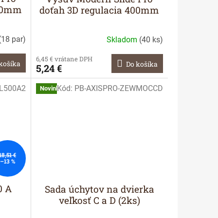
350mm
doťah 3D regulacia 400mm
(
18 par
)
Skladom
(
40 ks
)
6,45 € vrátane DPH
košíka
Do košíka
5,24 €
L500A2
Kód:
PB-AXISPRO-ZEWMOCCD
Novinka
18,51 €
–13 %
0 A
Sada úchytov na dvierka
veľkosť C a D (2ks)