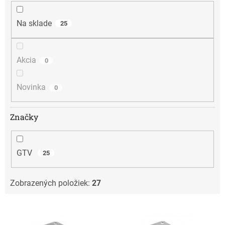
u
k
t
Na sklade
25
o
v
Akcia
0
Novinka
0
Značky
GTV
25
Zobrazených položiek:
27
V
ý