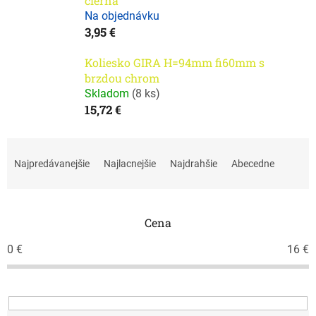
čierna
Na objednávku
3,95 €
Koliesko GIRA H=94mm fi60mm s
brzdou chrom
Skladom
(
8 ks
)
15,72 €
R
a
Najpredávanejšie
Najlacnejšie
Najdrahšie
Abecedne
d
e
n
i
Cena
e
0
€
16
€
p
r
o
d