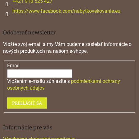
+421 910 525 427
i
s
https://www.facebook.com/nabytkovekovanie.eu
u
Odoberať newsletter
Vložte svoj e-mail a my Vám budeme zasielať informácie o
nových produktoch na našom e-shope.
Email
Vložením e-mailu súhlasíte s
podmienkami ochrany
osobných údajov
PRIHLÁSIŤ SA
Informácie pre vás