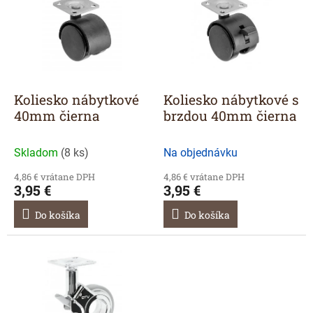
p
i
s
p
r
o
d
Koliesko nábytkové
Koliesko nábytkové s
u
40mm čierna
brzdou 40mm čierna
k
t
Skladom
(
8 ks
)
Na objednávku
o
v
4,86 € vrátane DPH
4,86 € vrátane DPH
3,95 €
3,95 €
Do košíka
Do košíka