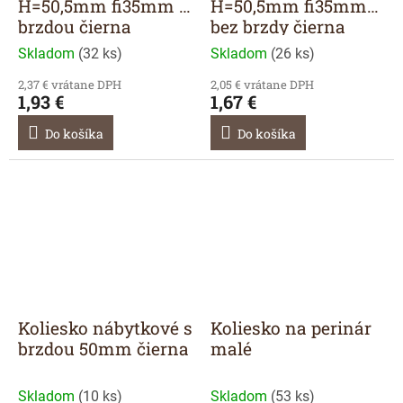
H=50,5mm fi35mm s
H=50,5mm fi35mm
brzdou čierna
bez brzdy čierna
Skladom
(
32 ks
)
Skladom
(
26 ks
)
2,37 € vrátane DPH
2,05 € vrátane DPH
1,93 €
1,67 €
Do košíka
Do košíka
Koliesko nábytkové s
Koliesko na perinár
brzdou 50mm čierna
malé
Skladom
(
10 ks
)
Skladom
(
53 ks
)