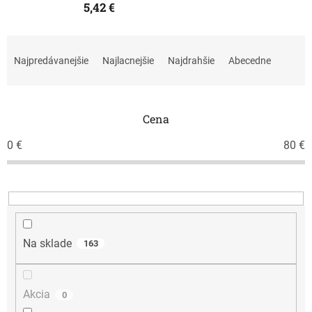
5,42 €
R
a
Najpredávanejšie
Najlacnejšie
Najdrahšie
Abecedne
d
e
n
i
Cena
e
0
€
80
€
p
r
o
d
u
k
t
Na sklade
163
o
v
Akcia
0