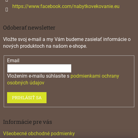
s
https://www.facebook.com/nabytkovekovanie.eu
u
Odoberať newsletter
Vložte svoj e-mail a my Vám budeme zasielať informácie o
nových produktoch na našom e-shope.
Email
Vložením e-mailu súhlasíte s
podmienkami ochrany
osobných údajov
PRIHLÁSIŤ SA
Informácie pre vás
Všeobecné obchodné podmienky