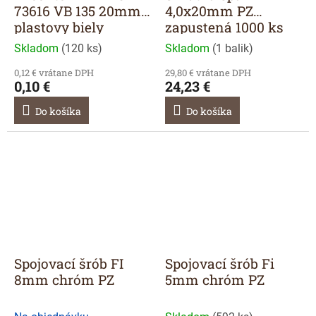
73616 VB 135 20mm
4,0x20mm PZ
plastovy biely
zapustená 1000 ks
Skladom
(
120 ks
)
Skladom
(
1 balik
)
0,12 € vrátane DPH
29,80 € vrátane DPH
0,10 €
24,23 €
Do košíka
Do košíka
Spojovací šrób FI
Spojovací šrób Fi
8mm chróm PZ
5mm chróm PZ