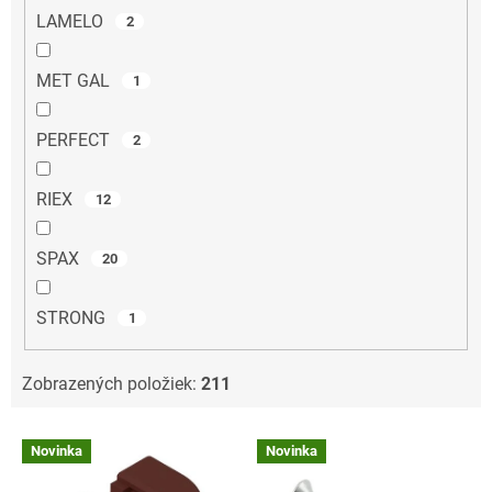
LAMELO
2
MET GAL
1
PERFECT
2
RIEX
12
SPAX
20
STRONG
1
Zobrazených položiek:
211
V
Novinka
Novinka
ý
p