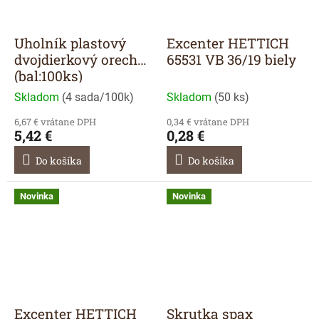
Uholník plastový
Excenter HETTICH
dvojdierkový orech
65531 VB 36/19 biely
(bal:100ks)
Skladom
(
4 sada/100k
)
Skladom
(
50 ks
)
6,67 € vrátane DPH
0,34 € vrátane DPH
5,42 €
0,28 €
Do košíka
Do košíka
Novinka
Novinka
Excenter HETTICH
Skrutka spax