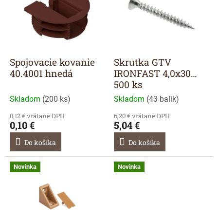
i
s
p
r
o
d
Spojovacie kovanie
Skrutka GTV
u
40.4001 hnedá
IRONFAST 4,0x30
k
500 ks
t
Skladom
(
200 ks
)
Skladom
(
43 balik
)
o
v
0,12 € vrátane DPH
6,20 € vrátane DPH
0,10 €
5,04 €
Do košíka
Do košíka
Novinka
Novinka