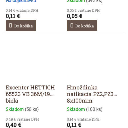
Na objednávku
Skladom
(
592 ks
)
0,14 € vrátane DPH
0,06 € vrátane DPH
0,11 €
0,05 €
Do košíka
Do košíka
Excenter HETTICH
Hmoždinka
65523 VB 36M/19
natĺkacia PZ2,PZ3
biela
8x100mm
Skladom
(
50 ks
)
Skladom
(
100 ks
)
0,49 € vrátane DPH
0,14 € vrátane DPH
0,40 €
0,11 €