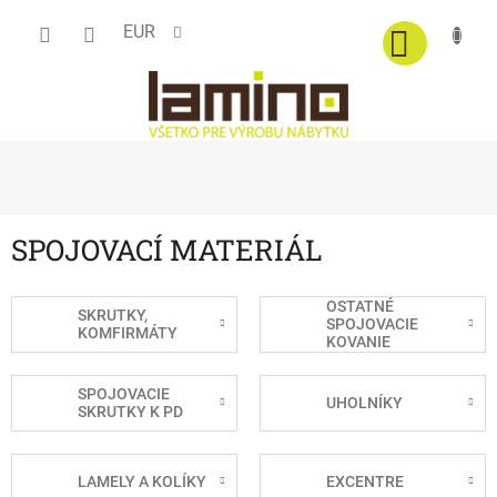
Prejsť
EUR
na
obsah
SPOJOVACÍ MATERIÁL
OSTATNÉ
SKRUTKY,
SPOJOVACIE
KOMFIRMÁTY
KOVANIE
SPOJOVACIE
UHOLNÍKY
SKRUTKY K PD
LAMELY A KOLÍKY
EXCENTRE