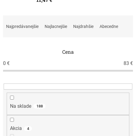
R
a
Najpredávanejšie
Najlacnejšie
Najdrahšie
Abecedne
d
e
n
i
Cena
e
0
€
83
€
p
r
o
d
u
k
t
Na sklade
188
o
v
Akcia
4