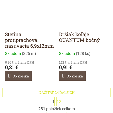
Štetina
Držiak koľaje
protiprachová
QUANTUM bočný
nasúvacia 6,9x12mm
sivá
Skladom
(
325 m
)
Skladom
(
128 ks
)
0,26 € vrátane DPH
1,12 € vrátane DPH
0,21 €
0,91 €
Do košíka
Do košíka
NAČÍTAŤ 24 ĎALŠÍCH
S
1
10
t
O
r
231
položiek celkom
v
á