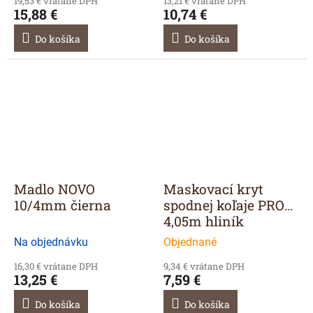
19,53 € vrátane DPH
13,21 € vrátane DPH
15,88 €
10,74 €
Do košíka
Do košíka
Madlo NOVO
Maskovací kryt
10/4mm čierna
spodnej koľaje PRO
4,05m hliník
Na objednávku
Objednané
16,30 € vrátane DPH
9,34 € vrátane DPH
13,25 €
7,59 €
Do košíka
Do košíka