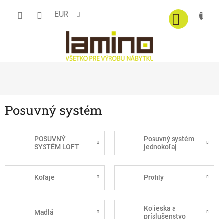
Prejsť
EUR
na
obsah
Posuvný systém
POSUVNÝ
Posuvný systém
SYSTÉM LOFT
jednokoľaj
Koľaje
Profily
Kolieska a
Madlá
príslušenstvo