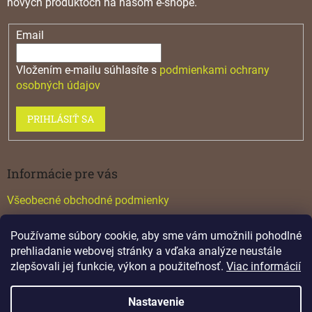
nových produktoch na našom e-shope.
Email
Vložením e-mailu súhlasíte s
podmienkami ochrany
osobných údajov
PRIHLÁSIŤ SA
Informácie pre vás
Všeobecné obchodné podmienky
Konfigurátor GTV
Používame súbory cookie, aby sme vám umožnili pohodlné
Katalógy
prehliadanie webovej stránky a vďaka analýze neustále
zlepšovali jej funkcie, výkon a použiteľnosť.
Viac informácií
Nastavenie
Vytvoril Shoptet