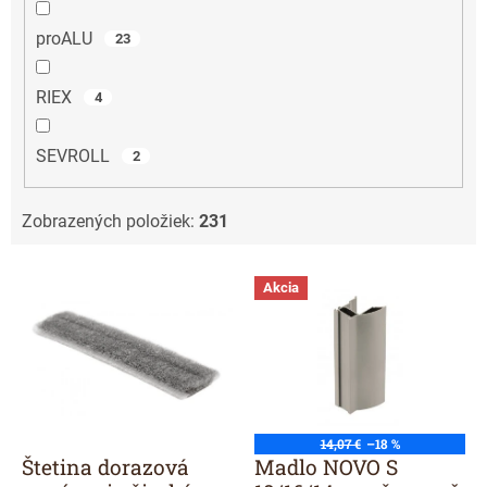
proALU
23
RIEX
4
SEVROLL
2
Zobrazených položiek:
231
V
Akcia
ý
p
i
s
p
r
o
14,07 €
–18 %
d
Štetina dorazová
Madlo NOVO S