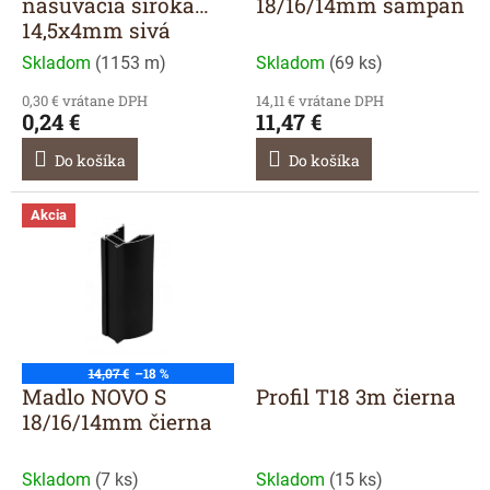
u
nasúvacia široká
18/16/14mm šampaň
k
14,5x4mm sivá
t
Skladom
(
1153 m
)
Skladom
(
69 ks
)
o
v
0,30 € vrátane DPH
14,11 € vrátane DPH
0,24 €
11,47 €
Do košíka
Do košíka
Akcia
14,07 €
–18 %
Madlo NOVO S
Profil T18 3m čierna
18/16/14mm čierna
Skladom
(
7 ks
)
Skladom
(
15 ks
)