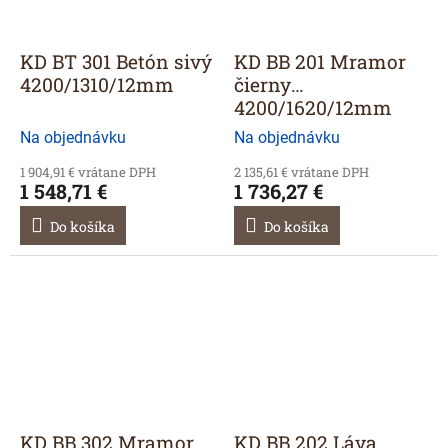
KD BT 301 Betón sivý
KD BB 201 Mramor
4200/1310/12mm
čierny
4200/1620/12mm
Na objednávku
Na objednávku
1 904,91 € vrátane DPH
2 135,61 € vrátane DPH
1 548,71 €
1 736,27 €
Do košíka
Do košíka
KD BB 302 Mramor
KD BB 202 Láva