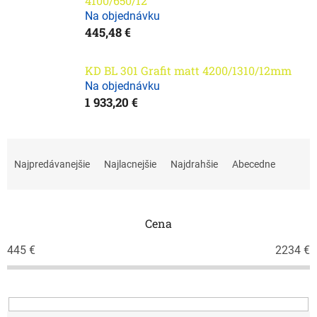
4100/650/12
Na objednávku
445,48 €
KD BL 301 Grafit matt 4200/1310/12mm
Na objednávku
1 933,20 €
R
a
Najpredávanejšie
Najlacnejšie
Najdrahšie
Abecedne
d
e
n
i
Cena
e
445
€
2234
€
p
r
o
d