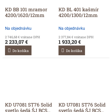
KD BB 101 mramor
KD BL 401 kašmír
4200/1620/12mm
4200/1300/12mm
Na objednávku
Na objednávku
2 746,68 € vrátane DPH
2 377,84 € vrátane DPH
2 233,07 €
1 933,20 €
Do košíka
Do košíka
KD U7081 ST76 Solid
KD U7081 ST76 Solid
svetlo šedá ŠJ BCS
svetlo šedá ŠJ BCS