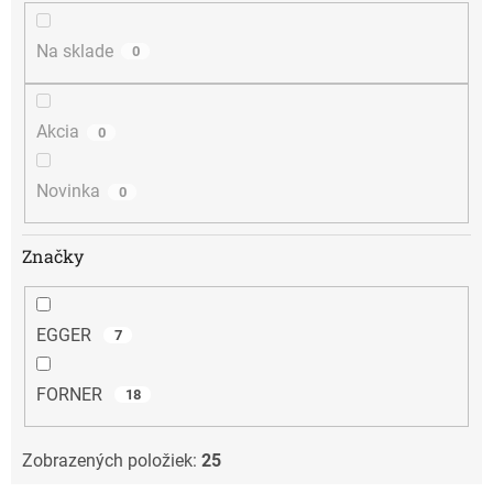
u
k
t
Na sklade
0
o
v
Akcia
0
Novinka
0
Značky
EGGER
7
FORNER
18
Zobrazených položiek:
25