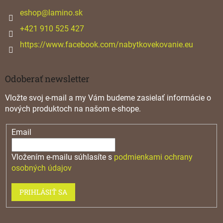
t
v
ý
i
eshop
@
lamino.sk
p
e
+421 910 525 427
i
s
https://www.facebook.com/nabytkovekovanie.eu
u
Odoberať newsletter
Vložte svoj e-mail a my Vám budeme zasielať informácie o
nových produktoch na našom e-shope.
Email
Vložením e-mailu súhlasíte s
podmienkami ochrany
osobných údajov
PRIHLÁSIŤ SA