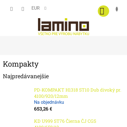
Prejsť
EUR
na
obsah
Kompakty
Najpredávanejšie
PD-KOMPAKT H1318 ST10 Dub divoký pr.
4100/920/12mm
Na objednávku
653,26 €
KD U999 ST76 Čierna ČJ CGS