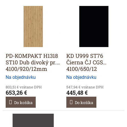
V
ý
p
i
s
p
r
o
d
PD-KOMPAKT H1318
KD U999 ST76
u
ST10 Dub divoký pr.
Čierna ČJ CGS
k
4100/920/12mm
4100/650/12
t
Na objednávku
Na objednávku
o
v
803,51 € vrátane DPH
547,94 € vrátane DPH
653,26 €
445,48 €
Do košíka
Do košíka