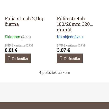
Folia strech 2,1kg
Fólia stretch
čierna
100/20mm 320
granát
transparentná
Skladom
(
4 ks
)
Na objednávku
9,85 € vrátane DPH
3,78 € vrátane DPH
8,01 €
3,07 €
Do košíka
Do košíka
4
položiek celkom
O
v
l
á
d
a
c
Z
i