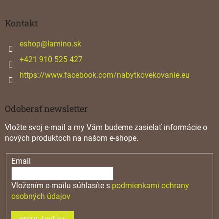
á
e
p
p
ä
Kontakt
r
v
t
k
i
eshop
@
lamino.sk
y
e
+421 910 525 427
v
ý
https://www.facebook.com/nabytkovekovanie.eu
p
i
s
u
Odoberať newsletter
Vložte svoj e-mail a my Vám budeme zasielať informácie o
nových produktoch na našom e-shope.
Email
Vložením e-mailu súhlasíte s
podmienkami ochrany
osobných údajov