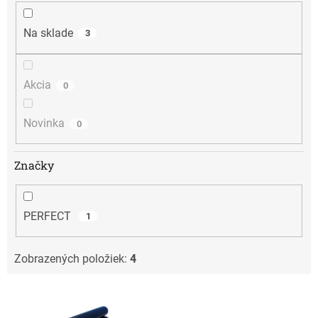
u
k
t
Na sklade
3
o
v
Akcia
0
Novinka
0
Značky
PERFECT
1
Zobrazených položiek:
4
V
ý