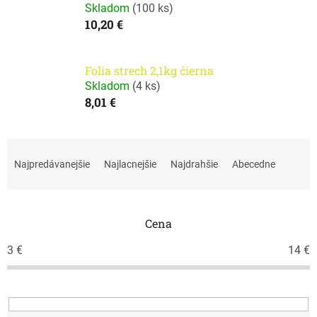
Skladom
(
100 ks
)
10,20 €
Folia strech 2,1kg čierna
Skladom
(
4 ks
)
8,01 €
R
a
Najpredávanejšie
Najlacnejšie
Najdrahšie
Abecedne
d
e
n
i
Cena
e
3
€
14
€
p
r
o
d