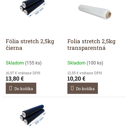
p
i
s
p
r
o
d
Fólia stretch 2,5kg
Folia stretch 2,5kg
u
čierna
transparentná
k
t
Skladom
(
155 ks
)
Skladom
(
100 ks
)
o
v
16,97 € vrátane DPH
12,55 € vrátane DPH
13,80 €
10,20 €
Do košíka
Do košíka