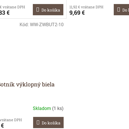
 € vrátane DPH
11,92 € vrátane DPH
Do košíka
Do 
83 €
9,69 €
Kód:
WW-ZWBUT2-10
Botník výklopný biela
Skladom
(
1 ks
)
 vrátane DPH
Do košíka
 €