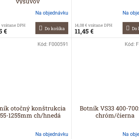
výsuvov
Na objednávku
Na obj
€ vrátane DPH
14,08 € vrátane DPH
Do košíka
Do 
5 €
11,45 €
Kód:
F000591
Kód:
F
ník otočný konštrukcia
Botník VS33 400-7
155-1255mm ch/hnedá
chróm/čierna
Na objednávku
Na obj