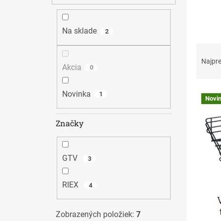
n
e
l
Na sklade
2
R
a
Najpr
Akcia
0
d
e
n
V
Novinka
1
Novi
i
ý
e
p
Značky
p
i
r
s
o
p
d
r
GTV
3
u
o
k
d
RIEX
4
t
u
o
k
v
t
Zobrazených položiek:
7