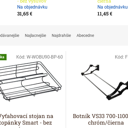
- bez výsuvov
čierna
Na objednávku
Na objednávku
31,65 €
11,45 €
edávanejšie
Najlacnejšie
Najdrahšie
Abecedne
Kód:
W-WOBU90-BP-60
Kód:
F
nka
Vyťahovací stojan na
Botník VS33 700-11
topánky Smart - bez
chróm/čierna