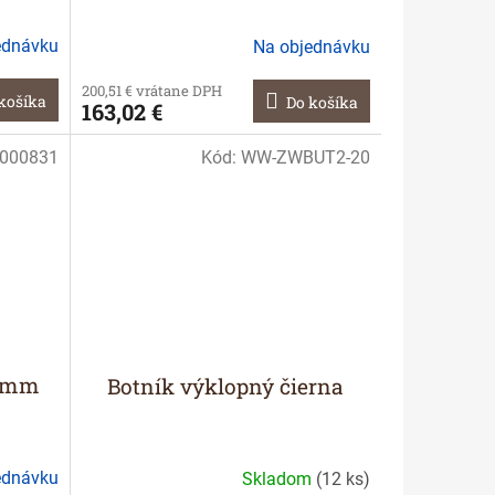
ednávku
Na objednávku
200,51 € vrátane DPH
košíka
Do košíka
163,02 €
000831
Kód:
WW-ZWBUT2-20
00mm
Botník výklopný čierna
ednávku
Skladom
(
12 ks
)