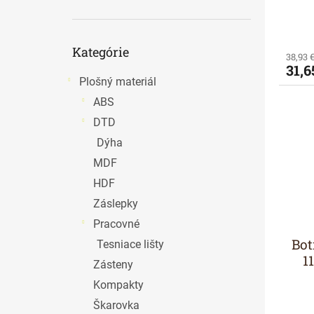
o
v
Preskočiť
Kategórie
kategórie
38,93 
31,6
Plošný materiál
ABS
DTD
Dýha
MDF
HDF
Záslepky
Pracovné
Bot
Tesniace lišty
1
Zásteny
Kompakty
Škarovka