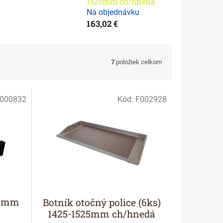
1525mm ch/hnedá
Na objednávku
163,02 €
7
položiek celkom
000832
Kód:
F002928
00mm
Botník otočný police (6ks)
1425-1525mm ch/hnedá