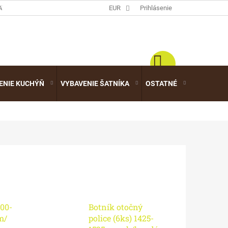
ATALÓGY
EUR
Prihlásenie
ENIE KUCHÝŇ
VYBAVENIE ŠATNÍKA
OSTATNÉ
VÝPREDA
00-
Botník otočný
m/
police (6ks) 1425-