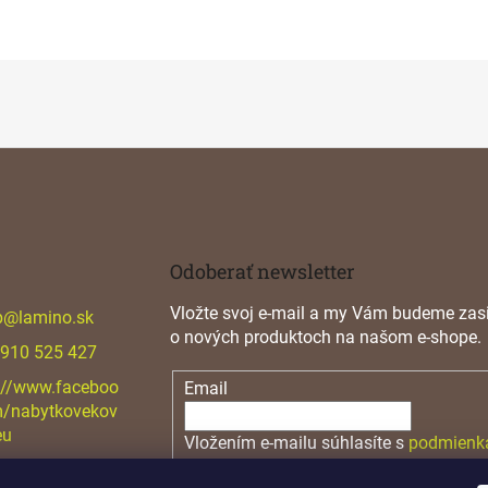
O
v
l
á
d
a
c
i
e
p
r
v
Odoberať newsletter
k
y
Vložte svoj e-mail a my Vám budeme zasi
p
@
lamino.sk
v
o nových produktoch na našom e-shope.
ý
 910 525 427
p
i
://www.faceboo
Email
s
m/nabytkovekov
u
eu
Vložením e-mailu súhlasíte s
podmienk
osobných údajov