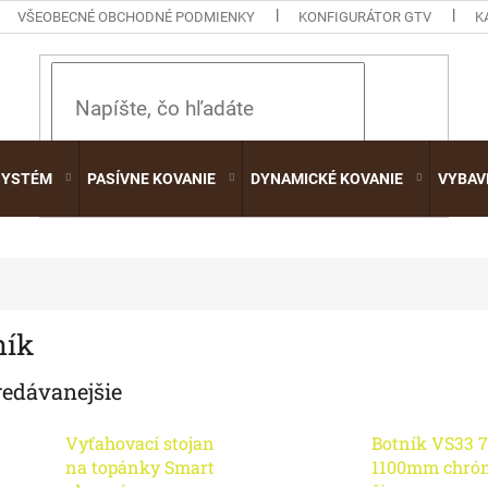
VŠEOBECNÉ OBCHODNÉ PODMIENKY
KONFIGURÁTOR GTV
K
HĽADAŤ
SYSTÉM
PASÍVNE KOVANIE
DYNAMICKÉ KOVANIE
VYBAV
ník
redávanejšie
Vyťahovací stojan
Botník VS33 7
na topánky Smart
1100mm chró