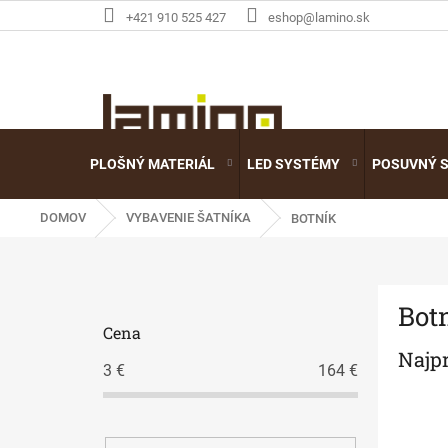
Prejsť
+421 910 525 427
eshop@lamino.sk
na
obsah
PLOŠNÝ MATERIÁL
LED SYSTÉMY
POSUVNÝ 
DOMOV
VYBAVENIE ŠATNÍKA
BOTNÍK
B
Bot
o
Cena
č
Najp
n
3
€
164
€
ý
p
a