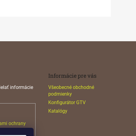
Informácie pre vás
elať informácie
Všeobecné obchodné
podmienky
Konfigurátor GTV
Katalógy
ami ochrany