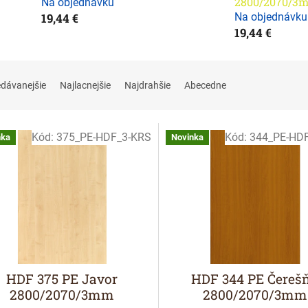
2800/2070/3
Na objednávku
19,44 €
Na objednávku
19,44 €
edávanejšie
Najlacnejšie
Najdrahšie
Abecedne
Kód:
375_PE-HDF_3-KRS
Kód:
344_PE-HD
nka
Novinka
HDF 375 PE Javor
HDF 344 PE Čereš
2800/2070/3mm
2800/2070/3mm