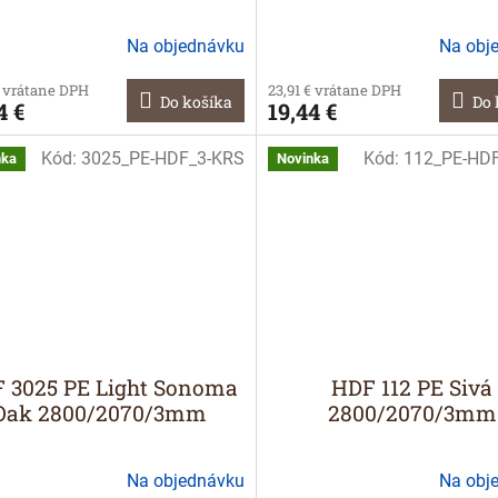
Na objednávku
Na obj
€ vrátane DPH
23,91 € vrátane DPH
Do košíka
Do 
4 €
19,44 €
Kód:
3025_PE-HDF_3-KRS
Kód:
112_PE-HD
nka
Novinka
 3025 PE Light Sonoma
HDF 112 PE Sivá
Oak 2800/2070/3mm
2800/2070/3mm
Na objednávku
Na obj