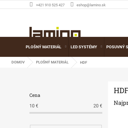
Prejsť
+421 910 525 427
eshop@lamino.sk
na
obsah
PLOŠNÝ MATERIÁL
LED SYSTÉMY
POSUVNÝ 
DOMOV
PLOŠNÝ MATERIÁL
HDF
B
HD
o
Cena
č
Najp
n
10
€
20
€
ý
p
a