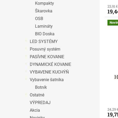
Kompakty
23,91 
19,4
Škarovka
OSB
Novi
Lamináty
BIO Doska
LED SYSTÉMY
Posuvný systém
PASÍVNE KOVANIE
DYNAMICKÉ KOVANIE
VYBAVENIE KUCHÝŇ
H
Vybavenie šatníka
Botník
Ostatné
VÝPREDAJ
24,29 
Akcia
19,7
Novinky