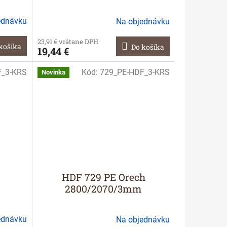
ednávku
Na objednávku
23,91 € vrátane DPH
košíka
Do košíka
19,44 €
F_3-KRS
Kód:
729_PE-HDF_3-KRS
Novinka
HDF 729 PE Orech
2800/2070/3mm
ednávku
Na objednávku