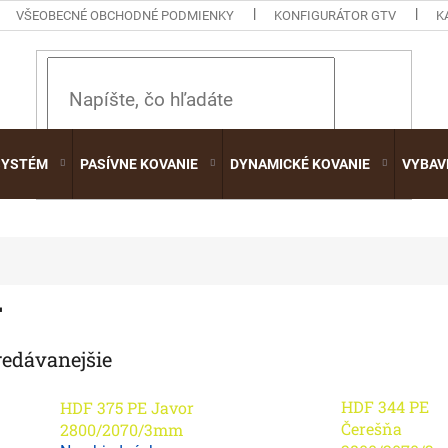
VŠEOBECNÉ OBCHODNÉ PODMIENKY
KONFIGURÁTOR GTV
K
HĽADAŤ
SYSTÉM
PASÍVNE KOVANIE
DYNAMICKÉ KOVANIE
VYBAV
F
redávanejšie
HDF 344 PE
HDF 375 PE Javor
Čerešňa
2800/2070/3mm