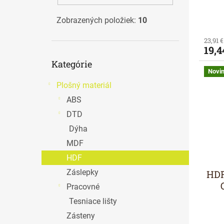
o
v
Zobrazených položiek:
10
23,91 
19,4
Preskočiť
Kategórie
kategórie
Novi
Plošný materiál
ABS
DTD
Dýha
MDF
HDF
Záslepky
HDF
Pracovné
Tesniace lišty
Zásteny