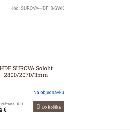
Kód:
SUROVA-HDF_3-SWK
HDF SUROVA Sololit
2800/2070/3mm
Na objednávku
€ vrátane DPH
Do košíka
4 €
O
v