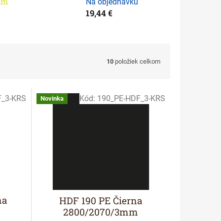
mm
Na objednávku
19,44 €
10
položiek celkom
F_3-KRS
Kód:
190_PE-HDF_3-KRS
Novinka
ňa
HDF 190 PE Čierna
2800/2070/3mm