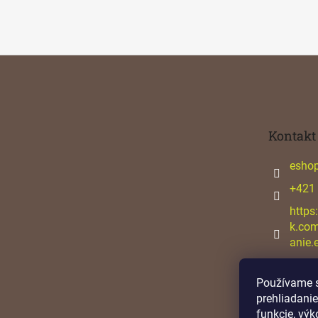
Z
á
p
ä
t
Kontakt
i
e
esho
+421
https
k.co
anie.
Používame s
prehliadanie
funkcie, výk