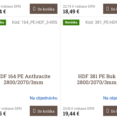
€ vrátane DPH
22,74 € vrátane DPH
Do košíka
Do 
4 €
18,49 €
Kód:
164_PE-HDF_3-KRS
Kód:
381_PE-HD
nka
Novinka
DF 164 PE Anthracite
HDF 381 PE Buk
2800/2070/3mm
2800/2070/3mm
Na objednávku
Na obj
€ vrátane DPH
23,91 € vrátane DPH
Do košíka
Do 
5 €
19,44 €