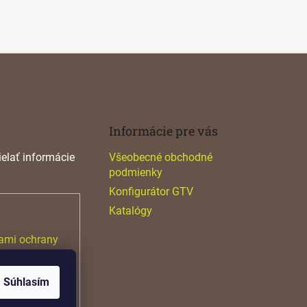
Informácie pre vás
elať informácie
Všeobecné obchodné
podmienky
Konfigurátor GTV
Katalógy
ami ochrany
Súhlasím