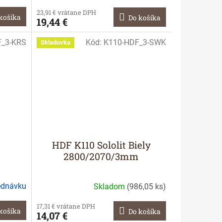
23,91 € vrátane DPH
košíka
Do košíka
19,44 €
F_3-KRS
Kód:
K110-HDF_3-SWK
Skladovka
HDF K110 Sololit Biely
2800/2070/3mm
ednávku
Skladom
(
986,05 ks
)
17,31 € vrátane DPH
košíka
Do košíka
14,07 €