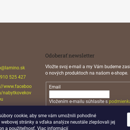
l
á
d
a
c
i
e
p
r
v
Odoberať newsletter
k
y
Vložte svoj e-mail a my Vám budeme zasi
p
@
lamino.sk
v
o nových produktoch na našom e-shope.
ý
 910 525 427
p
i
://www.faceboo
Email
s
m/nabytkovekov
u
eu
Vložením e-mailu súhlasíte s
podmienk
osobných údajov
úbory cookie, aby sme vám umožnili pohodlné
PRIHLÁSIŤ SA
 webovej stránky a vďaka analýze neustále zlepšovali jej
on a použiteľnosť.
Viac informácií