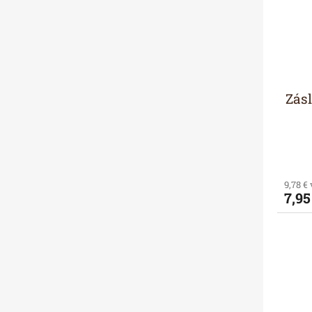
Zás
9,78 €
7,95