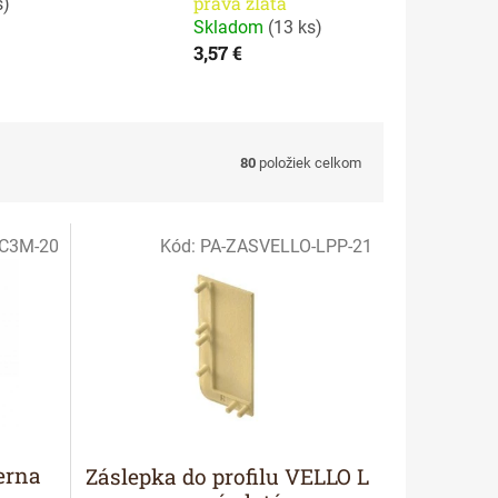
pravá zlatá
s
)
Skladom
(
13 ks
)
3,57 €
80
položiek celkom
-C3M-20
Kód:
PA-ZASVELLO-LPP-21
erna
Záslepka do profilu VELLO L