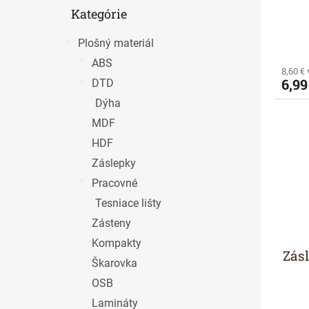
v
t
Preskočiť
Kategórie
o
kategórie
v
Plošný materiál
ABS
8,60 €
6,99
DTD
Dýha
MDF
HDF
Záslepky
Pracovné
Tesniace lišty
Zásteny
Kompakty
Zásl
Škarovka
OSB
Lamináty