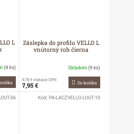
ELLO L
Záslepka do profilu VELLO L
x
vnútorný roh čierna
om
(
4 ks
)
Skladom
(
9 ks
)
9,78 € vrátane DPH
košíka
Do košíka
7,95 €
LOUT-06
Kód:
PA-LACZVELLO-LOUT-10