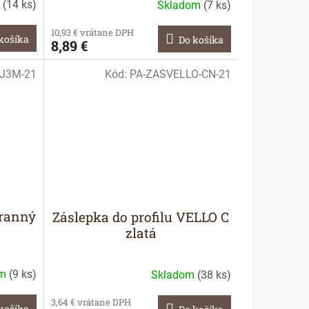
m
(
14 ks
)
Skladom
(
7 ks
)
10,93 € vrátane DPH
košíka
Do košíka
8,89 €
TJ3M-21
Kód:
PA-ZASVELLO-CN-21
tranný
Záslepka do profilu VELLO C
zlatá
om
(
9 ks
)
Skladom
(
38 ks
)
3,64 € vrátane DPH
košíka