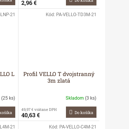
Do košíka
2,96 €
-LNP-21
Kód:
PA-VELLO-TD3M-21
ELLO L
Profil VELLO T dvojstranný
3m zlatá
m
(
25 ks
)
Skladom
(
3 ks
)
49,97 € vrátane DPH
košíka
Do košíka
40,63 €
-L4M-21
Kód:
PA-VELLO-C4M-21