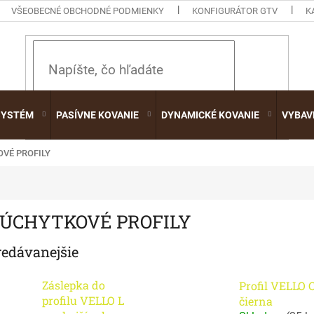
VŠEOBECNÉ OBCHODNÉ PODMIENKY
KONFIGURÁTOR GTV
K
HĽADAŤ
SYSTÉM
PASÍVNE KOVANIE
DYNAMICKÉ KOVANIE
VYBAV
VÉ PROFILY
ÚCHYTKOVÉ PROFILY
redávanejšie
Záslepka do
Profil VELLO 
profilu VELLO L
čierna