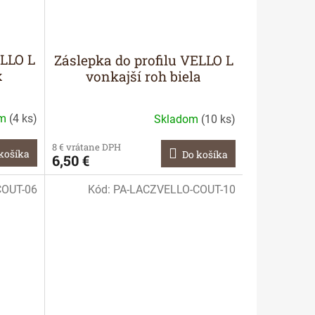
ELLO L
Záslepka do profilu VELLO L
x
vonkajší roh biela
om
(
4 ks
)
Skladom
(
10 ks
)
8 € vrátane DPH
košíka
Do košíka
6,50 €
COUT-06
Kód:
PA-LACZVELLO-COUT-10