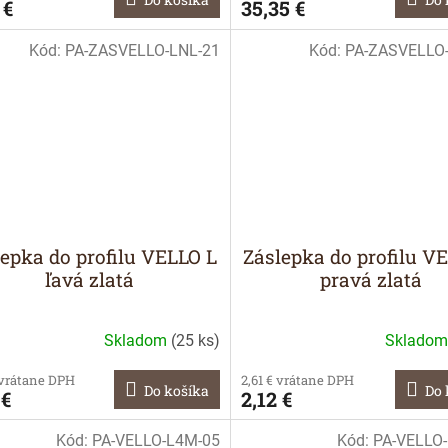
 €
35,35 €
Kód:
PA-ZASVELLO-LNL-21
Kód:
PA-ZASVELLO
lepka do profilu VELLO L
Záslepka do profilu V
ľavá zlatá
pravá zlatá
Skladom
(
25 ks
)
Sklado
 vrátane DPH
2,61 € vrátane DPH
Do košíka
Do 
 €
2,12 €
Kód:
PA-VELLO-L4M-05
Kód:
PA-VELLO