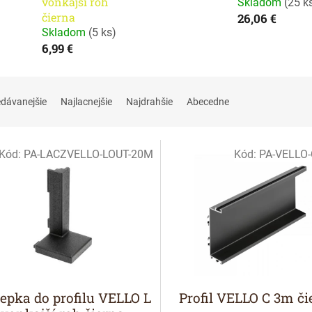
vonkajší roh
Skladom
(
25 k
čierna
26,06 €
Skladom
(
5 ks
)
6,99 €
edávanejšie
Najlacnejšie
Najdrahšie
Abecedne
Kód:
PA-LACZVELLO-LOUT-20M
Kód:
PA-VELLO
nka
lepka do profilu VELLO L
Profil VELLO C 3m či