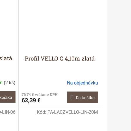
zlatá
Profil VELLO C 4,10m zlatá
om
(
2 ks
)
Na objednávku
76,74 € vrátane DPH
košíka
Do košíka
62,39 €
-LIN-06
Kód:
PA-LACZVELLO-LIN-20M