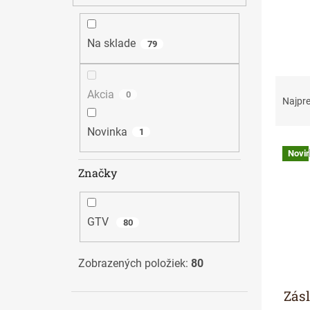
n
e
l
Na sklade
79
R
Akcia
0
a
Najpr
d
e
Novinka
1
n
V
Novi
i
ý
Značky
e
p
p
i
r
s
o
p
GTV
80
d
r
u
o
Zobrazených položiek:
80
k
d
t
u
Zás
o
k