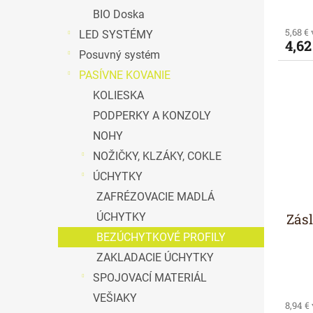
BIO Doska
5,68 €
LED SYSTÉMY
4,62
Posuvný systém
PASÍVNE KOVANIE
KOLIESKA
PODPERKY A KONZOLY
NOHY
NOŽIČKY, KLZÁKY, COKLE
ÚCHYTKY
ZAFRÉZOVACIE MADLÁ
Zás
ÚCHYTKY
BEZÚCHYTKOVÉ PROFILY
ZAKLADACIE ÚCHYTKY
SPOJOVACÍ MATERIÁL
VEŠIAKY
8,94 €