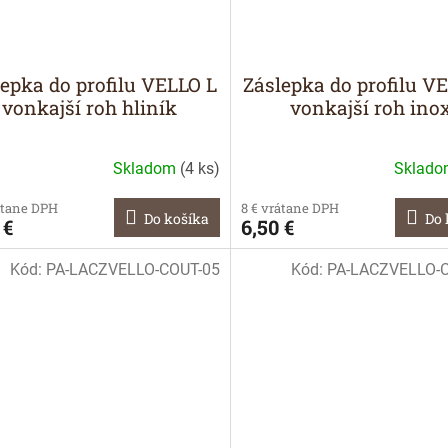
lepka do profilu VELLO L
Záslepka do profilu V
vonkajší roh hliník
vonkajší roh ino
Skladom
(
4 ks
)
Sklad
átane DPH
8 € vrátane DPH
Do košíka
Do 
 €
6,50 €
Kód:
PA-LACZVELLO-COUT-05
Kód:
PA-LACZVELLO-