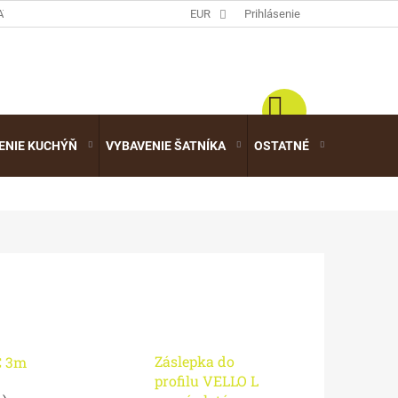
ATALÓGY
EUR
Prihlásenie
ENIE KUCHÝŇ
VYBAVENIE ŠATNÍKA
OSTATNÉ
VÝPREDA
Záslepka do
C 3m
profilu VELLO L