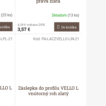
pravá zlatá
m
(
25 ks
)
Skladom
(
13 ks
)
4,39 € vrátane DPH
košíka
Do košíka
3,57 €
-LPL-21
Kód:
PA-LACZVELLO-LIN-21
ELLO L
Záslepka do profilu VELLO L
vnútorný roh zlatý