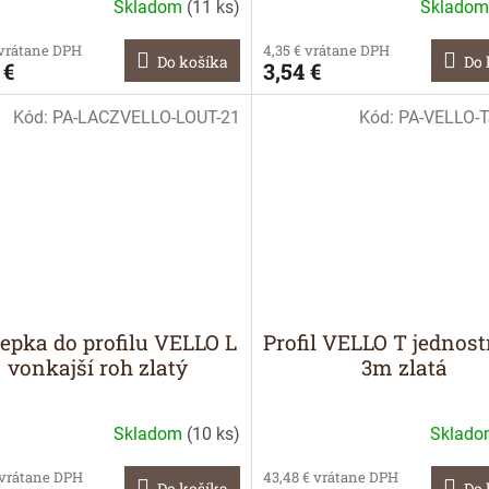
Skladom
(
11 ks
)
Sklado
 vrátane DPH
4,35 € vrátane DPH
Do košíka
Do 
 €
3,54 €
Kód:
PA-LACZVELLO-LOUT-21
Kód:
PA-VELLO-
lepka do profilu VELLO L
Profil VELLO T jednos
vonkajší roh zlatý
3m zlatá
Skladom
(
10 ks
)
Sklad
 vrátane DPH
43,48 € vrátane DPH
Do košíka
Do 