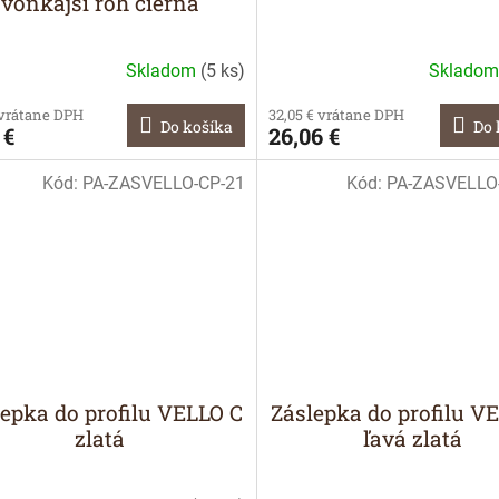
vonkajší roh čierna
Skladom
(
5 ks
)
Sklado
 vrátane DPH
32,05 € vrátane DPH
Do košíka
Do 
 €
26,06 €
Kód:
PA-ZASVELLO-CP-21
Kód:
PA-ZASVELLO
epka do profilu VELLO C
Záslepka do profilu V
zlatá
ľavá zlatá