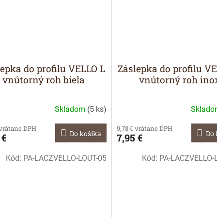
lepka do profilu VELLO L
Záslepka do profilu V
vnútorný roh biela
vnútorný roh ino
Skladom
(
5 ks
)
Sklad
 vrátane DPH
9,78 € vrátane DPH
Do košíka
Do 
 €
7,95 €
Kód:
PA-LACZVELLO-LOUT-05
Kód:
PA-LACZVELLO-