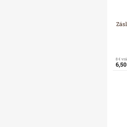
Zás
8 € vr
6,50