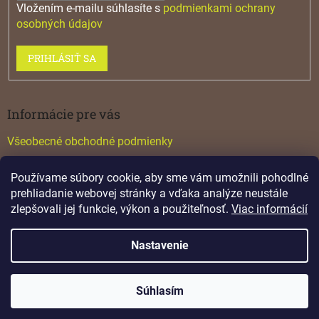
Vložením e-mailu súhlasíte s
podmienkami ochrany
osobných údajov
PRIHLÁSIŤ SA
Informácie pre vás
Všeobecné obchodné podmienky
Konfigurátor GTV
Používame súbory cookie, aby sme vám umožnili pohodlné
Katalógy
prehliadanie webovej stránky a vďaka analýze neustále
zlepšovali jej funkcie, výkon a použiteľnosť.
Viac informácií
Nastavenie
Vytvoril Shoptet
Súhlasím
Copyright 2026
Lamino
. Všetky práva vyhradené.