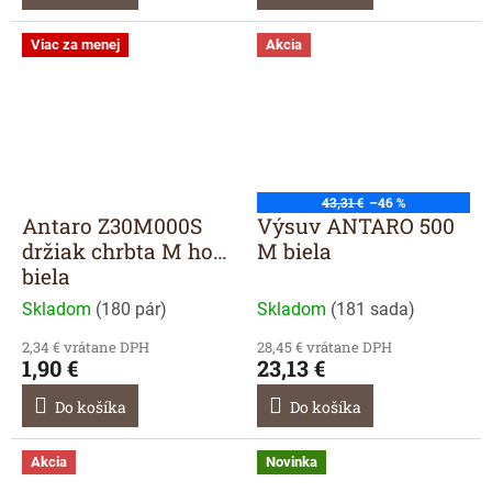
Viac za menej
Akcia
43,31 €
–46 %
Antaro Z30M000S
Výsuv ANTARO 500
držiak chrbta M hod.
M biela
biela
Skladom
(
180 pár
)
Skladom
(
181 sada
)
2,34 € vrátane DPH
28,45 € vrátane DPH
1,90 €
23,13 €
Do košíka
Do košíka
Akcia
Novinka