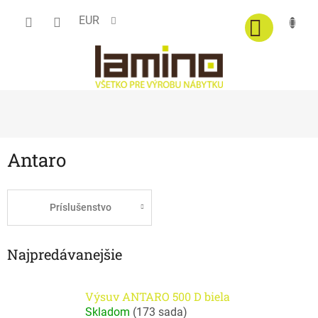
Prejsť
EUR
na
obsah
Antaro
Príslušenstvo
Najpredávanejšie
Výsuv ANTARO 500 D biela
Skladom
(
173 sada
)