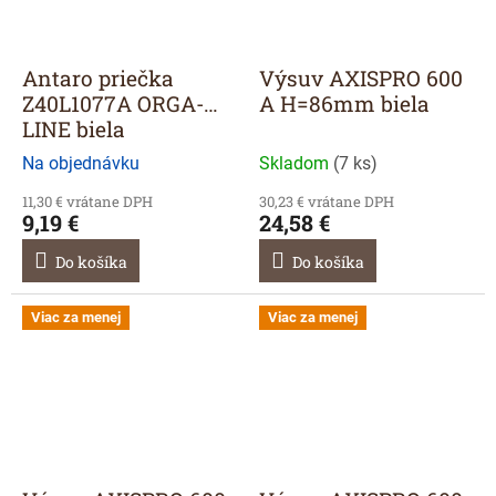
Antaro priečka
Výsuv AXISPRO 600
Z40L1077A ORGA-
A H=86mm biela
LINE biela
Na objednávku
Skladom
(
7 ks
)
11,30 € vrátane DPH
30,23 € vrátane DPH
9,19 €
24,58 €
Do košíka
Do košíka
Viac za menej
Viac za menej