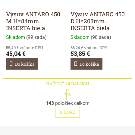
Výsuv ANTARO 450
Výsuv ANTARO 450
M H=84mm
D H=203mm
INSERTA biela
INSERTA biela
Skladom
(
99 sada
)
Skladom
(
98 sada
)
55,40 € vrátane DPH
66,24 € vrátane DPH
45,04 €
53,85 €
Do košíka
Do košíka
NAČÍTAŤ 24 ĎALŠÍCH
S
1
6
t
O
r
143
položiek celkom
v
á
l
n
HORE
á
k
o
d
v
a
a
c