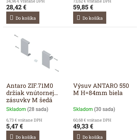
v
34,96 € vrátane DPH
73,62 € vrátane DPH
28,42 €
59,85 €
Do košíka
Do košíka
Antaro ZIF.71M0
Výsuv ANTARO 550
držiak vnútornej
M H=84mm biela
zásuvky M šedá
Skladom
(
28 sada
)
Skladom
(
30 sada
)
6,73 € vrátane DPH
60,68 € vrátane DPH
5,47 €
49,33 €
Do košíka
Do košíka