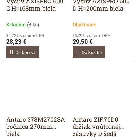
Výsuv AXISPRO 600
Výsuv AXISPRO 600
C H=168mm biela
D H=200mm biela
Skladom
(
8 ks
)
Objednané
34,72 € vrátane DPH
36,29 € vrátane DPH
28,23 €
29,50 €
Do košíka
Do košíka
Antaro 378M2702SA
Antaro ZIF.76D0
bočnica 270mm
držiak vnútornej
biela
zásuvky D šedá