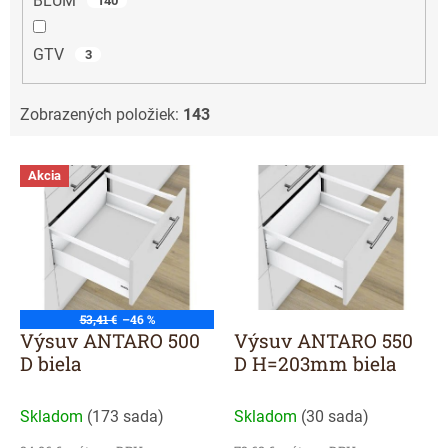
BLUM
140
GTV
3
Zobrazených položiek:
143
V
Akcia
ý
p
i
s
p
r
o
53,41 €
–46 %
d
Výsuv ANTARO 500
Výsuv ANTARO 550
u
D biela
D H=203mm biela
k
t
Skladom
(
173 sada
)
Skladom
(
30 sada
)
o