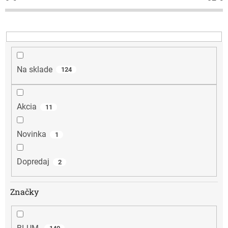
p
r
o
d
u
k
t
Na sklade
124
o
v
Akcia
11
Novinka
1
Dopredaj
2
Značky