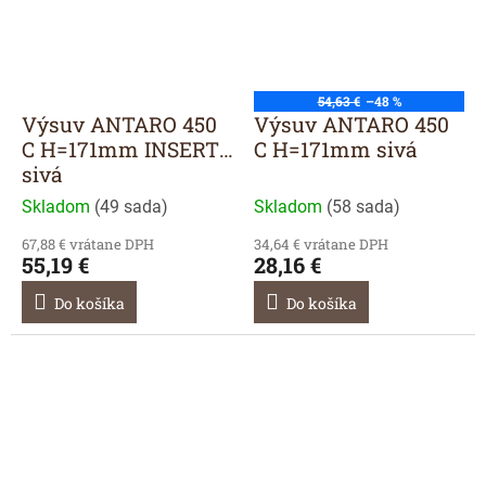
54,63 €
–48 %
Výsuv ANTARO 450
Výsuv ANTARO 450
C H=171mm INSERTA
C H=171mm sivá
sivá
Skladom
(
49 sada
)
Skladom
(
58 sada
)
67,88 € vrátane DPH
34,64 € vrátane DPH
55,19 €
28,16 €
Do košíka
Do košíka