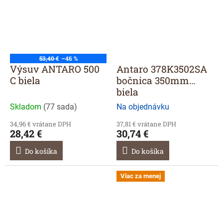
53,40 €
–46 %
Výsuv ANTARO 500
Antaro 378K3502SA
C biela
bočnica 350mm
biela
Skladom
(
77 sada
)
Na objednávku
34,96 € vrátane DPH
37,81 € vrátane DPH
28,42 €
30,74 €
Do košíka
Do košíka
Viac za menej