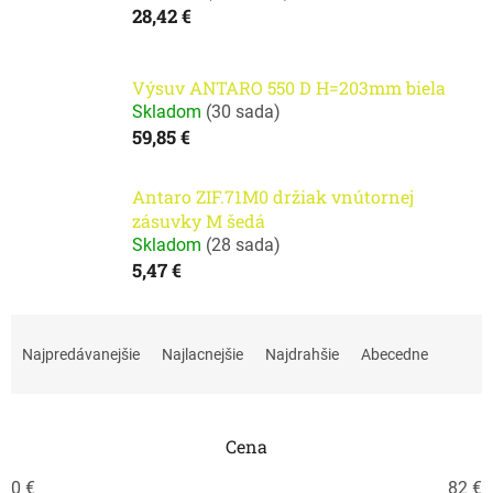
28,42 €
Výsuv ANTARO 550 D H=203mm biela
Skladom
(
30 sada
)
59,85 €
Antaro ZIF.71M0 držiak vnútornej
zásuvky M šedá
Skladom
(
28 sada
)
5,47 €
R
a
Najpredávanejšie
Najlacnejšie
Najdrahšie
Abecedne
d
e
n
i
Cena
e
0
€
82
€