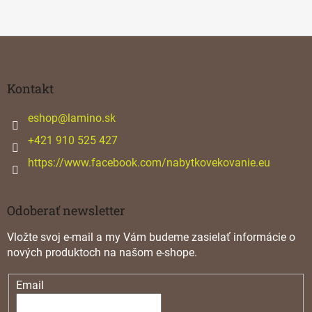
n
i
i
e
e
p
Z
r
á
v
p
k
ä
Kontakt
y
t
v
ý
i
eshop
@
lamino.sk
p
e
+421 910 525 427
i
s
https://www.facebook.com/nabytkovekovanie.eu
u
Odoberať newsletter
Vložte svoj e-mail a my Vám budeme zasielať informácie o
nových produktoch na našom e-shope.
Email