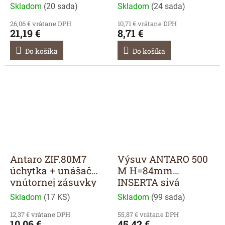
Skladom
(
20 sada
)
Skladom
(
24 sada
)
26,06 € vrátane DPH
10,71 € vrátane DPH
21,19 €
8,71 €
Do košíka
Do košíka
Antaro ZIF.80M7
Výsuv ANTARO 500
úchytka + unášač
M H=84mm
vnútornej zásuvky
INSERTA sivá
Skladom
(
17 KS
)
Skladom
(
99 sada
)
12,37 € vrátane DPH
55,87 € vrátane DPH
10,06 €
45,42 €