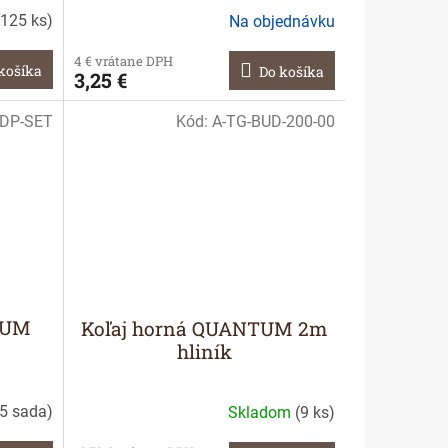
125 ks
)
Na objednávku
4 € vrátane DPH
košíka
Do košíka
3,25 €
UDP-SET
Kód:
A-TG-BUD-200-00
TUM
Koľaj horná QUANTUM 2m
hliník
5 sada
)
Skladom
(
9 ks
)