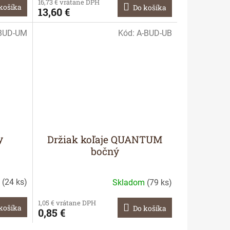
16,73 € vrátane DPH
košíka
Do košíka
13,60 €
BUD-UM
Kód:
A-BUD-UB
y
Držiak koľaje QUANTUM
bočný
m
(
24 ks
)
Skladom
(
79 ks
)
1,05 € vrátane DPH
košíka
Do košíka
0,85 €