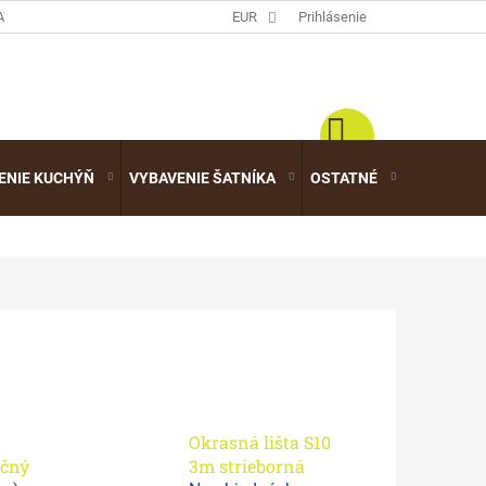
ATALÓGY
EUR
Prihlásenie
ENIE KUCHÝŇ
VYBAVENIE ŠATNÍKA
OSTATNÉ
VÝPREDA
Okrasná lišta S10
čný
3m strieborná