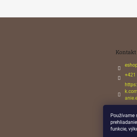
Z
á
p
ä
t
Kontakt
i
e
esho
+421
https
k.co
anie.
Používame s
prehliadanie
funkcie, výk