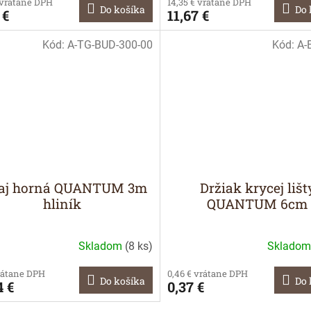
 vrátane DPH
14,35 € vrátane DPH
Do košíka
Do 
 €
11,67 €
Kód:
A-TG-BUD-300-00
Kód:
A-
ľaj horná QUANTUM 3m
Držiak krycej lišt
hliník
QUANTUM 6cm
Skladom
(
8 ks
)
Sklado
rátane DPH
0,46 € vrátane DPH
Do košíka
Do 
4 €
0,37 €