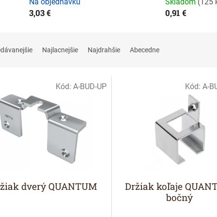
Na objednávku
Skladom
(
125 
3,03 €
0,91 €
edávanejšie
Najlacnejšie
Najdrahšie
Abecedne
Kód:
A-BUD-UP
Kód:
A-B
ržiak dverý QUANTUM
Držiak koľaje QUA
bočný