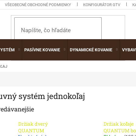
VŠEOBECNÉ OBCHODNÉ PODMIENKY
KONFIGURÁTOR GTV
K
HĽADAŤ
SYSTÉM
PASÍVNE KOVANIE
DYNAMICKÉ KOVANIE
VYBAV
OĽAJ
uvný systém jednokoľaj
redávanejšie
Držiak dverý
Držiak koľaje
QUANTUM
QUANTUM bo