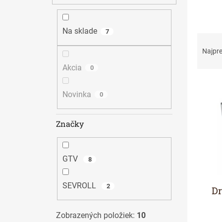
n
e
l
Na sklade
7
R
a
Najpr
d
Akcia
0
e
n
V
i
ý
Novinka
0
e
p
p
i
Značky
r
s
o
p
d
r
u
o
GTV
8
k
d
t
u
SEVROLL
2
D
o
k
v
t
o
Zobrazených položiek:
10