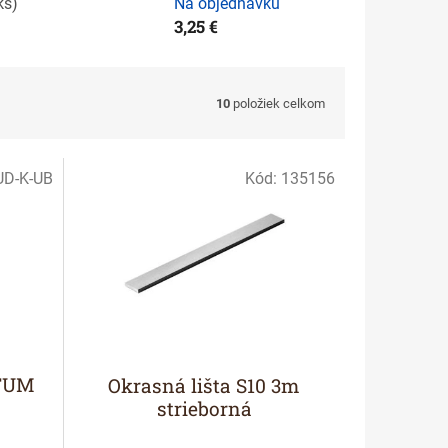
ks
)
Na objednávku
3,25 €
10
položiek celkom
UD-K-UB
Kód:
135156
NTUM
Okrasná lišta S10 3m
strieborná