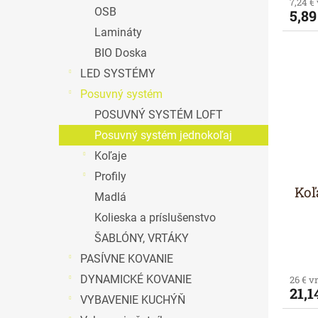
7,24 €
OSB
5,89
Lamináty
BIO Doska
LED SYSTÉMY
Posuvný systém
POSUVNÝ SYSTÉM LOFT
Posuvný systém jednokoľaj
Koľaje
Profily
Ko
Madlá
Kolieska a príslušenstvo
ŠABLÓNY, VRTÁKY
PASÍVNE KOVANIE
DYNAMICKÉ KOVANIE
26 € v
21,1
VYBAVENIE KUCHÝŇ