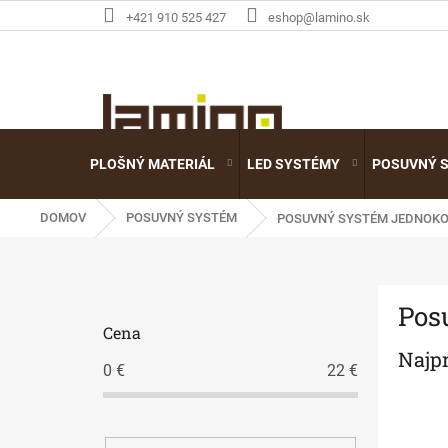
Prejsť
+421 910 525 427
eshop@lamino.sk
na
obsah
PLOŠNÝ MATERIÁL
LED SYSTÉMY
POSUVNÝ 
DOMOV
POSUVNÝ SYSTÉM
POSUVNÝ SYSTÉM JEDNOK
B
Pos
o
Cena
č
Najp
n
0
€
22
€
ý
p
a