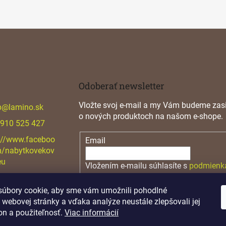
á
d
a
c
i
e
p
r
v
Odoberať newsletter
k
y
Vložte svoj e-mail a my Vám budeme zasi
p
@
lamino.sk
v
o nových produktoch na našom e-shope.
ý
 910 525 427
p
i
://www.faceboo
Email
s
m/nabytkovekov
u
eu
Vložením e-mailu súhlasíte s
podmienk
osobných údajov
úbory cookie, aby sme vám umožnili pohodlné
PRIHLÁSIŤ SA
 webovej stránky a vďaka analýze neustále zlepšovali jej
on a použiteľnosť.
Viac informácií