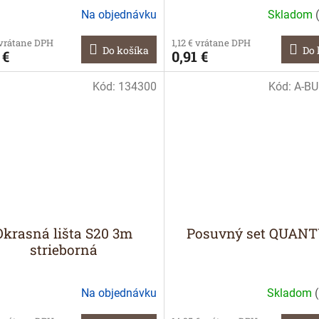
Na objednávku
Skladom
(
 vrátane DPH
1,12 € vrátane DPH
Do košíka
Do 
 €
0,91 €
Kód:
134300
Kód:
A-B
Okrasná lišta S20 3m
Posuvný set QUAN
strieborná
Na objednávku
Skladom
(