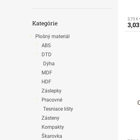
v
Preskočiť
3,73 €
Kategórie
3,03
kategórie
Plošný materiál
ABS
DTD
Dýha
MDF
HDF
Záslepky
Pracovné
Tesniace lišty
Zásteny
Kompakty
Škarovka