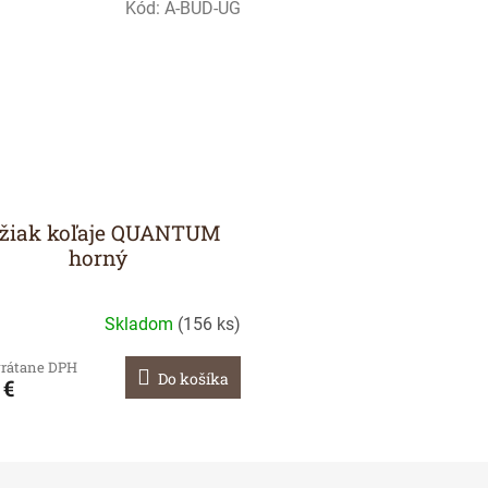
Kód:
A-BUD-UG
žiak koľaje QUANTUM
horný
Skladom
(
156 ks
)
 vrátane DPH
Do košíka
 €
O
v
l