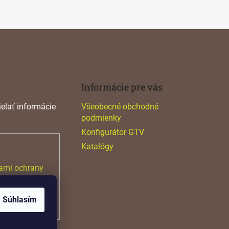
Informácie pre vás
elať informácie
Všeobecné obchodné
podmienky
Konfigurátor GTV
Katalógy
ami ochrany
Súhlasím