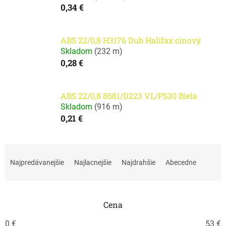
0,34 €
ABS 22/0,8 H3176 Dub Halifax cínový
Skladom
(
232 m
)
0,28 €
ABS 22/0,8 8681/D223 VL/PS30 Biela
Skladom
(
916 m
)
0,21 €
R
a
Najpredávanejšie
Najlacnejšie
Najdrahšie
Abecedne
d
e
n
i
Cena
e
0
€
53
€