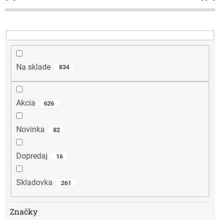
p
r
o
d
u
k
t
Na sklade
834
o
v
Akcia
626
Novinka
82
Dopredaj
16
Skladovka
261
Značky