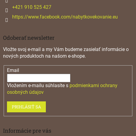
p
e
+421 910 525 427
i
s
https://www.facebook.com/nabytkovekovanie.eu
u
Odoberať newsletter
Vložte svoj e-mail a my Vám budeme zasielať informácie o
nových produktoch na našom e-shope.
Email
Vložením e-mailu súhlasíte s
podmienkami ochrany
osobných údajov
PRIHLÁSIŤ SA
Informácie pre vás