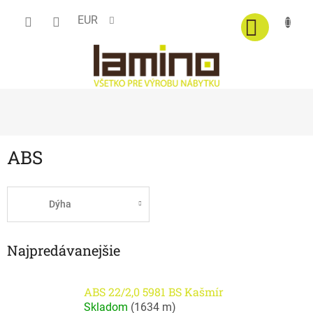
Prejsť
EUR
na
obsah
ABS
Dýha
Najpredávanejšie
ABS 22/2,0 5981 BS Kašmír
Skladom
(
1634 m
)