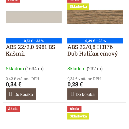
ý
Skladovka
p
i
s
p
r
o
0,51 €
–33 %
0,39 €
–28 %
d
ABS 22/2,0 5981 BS
ABS 22/0,8 H3176
u
Kašmír
Dub Halifax cínový
k
t
Skladom
(
1634 m
)
Skladom
(
232 m
)
o
v
0,42 € vrátane DPH
0,34 € vrátane DPH
0,34 €
0,28 €
Do košíka
Do košíka
Akcia
Akcia
Skladovka