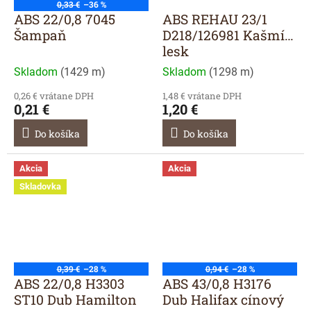
0,33 €
–36 %
ABS 22/0,8 7045
ABS REHAU 23/1
Šampaň
D218/126981 Kašmír
lesk
Skladom
(
1429 m
)
Skladom
(
1298 m
)
0,26 € vrátane DPH
1,48 € vrátane DPH
0,21 €
1,20 €
Do košíka
Do košíka
Akcia
Akcia
Skladovka
0,39 €
–28 %
0,94 €
–28 %
ABS 22/0,8 H3303
ABS 43/0,8 H3176
ST10 Dub Hamilton
Dub Halifax cínový