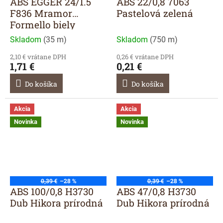
ABS EGGER 24/1.5
ABS 22/0,8 7063
F836 Mramor
Pastelová zelená
Formello biely
Skladom
(
35 m
)
Skladom
(
750 m
)
2,10 € vrátane DPH
0,26 € vrátane DPH
1,71 €
0,21 €
Do košíka
Do košíka
Akcia
Akcia
Novinka
Novinka
0,39 €
–28 %
0,39 €
–28 %
ABS 100/0,8 H3730
ABS 47/0,8 H3730
Dub Hikora prírodná
Dub Hikora prírodná