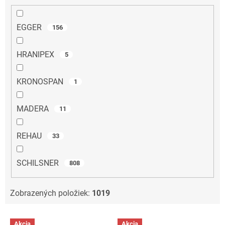
EGGER
156
HRANIPEX
5
KRONOSPAN
1
MADERA
11
REHAU
33
SCHILSNER
808
Zobrazených položiek:
1019
V
Akcia
Akcia