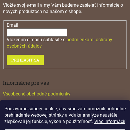
Vložte svoj e-mail a my Vám budeme zasielať informácie o
nových produktoch na našom e-shope.
Email
Vložením e-mailu súhlasíte s
podmienkami ochrany
osobných údajov
PRIHLÁSIŤ SA
Informácie pre vás
Všeobecné obchodné podmienky
Konfigurátor GTV
Používame súbory cookie, aby sme vám umožnili pohodlné
Katalógy
prehliadanie webovej stránky a vďaka analýze neustále
zlepšovali jej funkcie, výkon a použiteľnosť.
Viac informácií