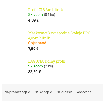
Profil C18 3m hliník
Skladom
(
84 ks
)
4,39 €
Maskovací kryt spodnej koľaje PRO
4,05m hliník
Objednané
7,59 €
LAGUNA Dolný profil
Skladom
(
2 ks
)
32,20 €
R
a
Najpredávanejšie
Najlacnejšie
Najdrahšie
Abecedne
d
e