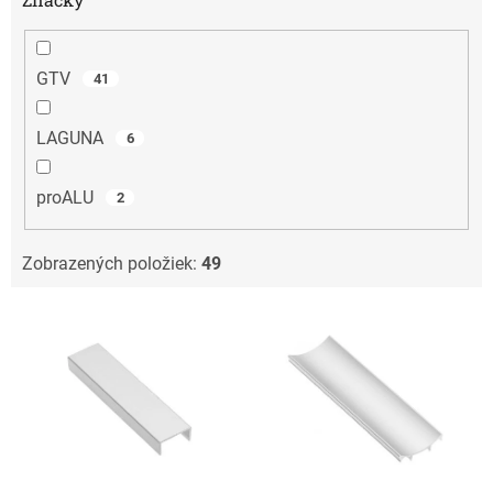
GTV
41
LAGUNA
6
proALU
2
Zobrazených položiek:
49
V
ý
p
i
s
p
r
o