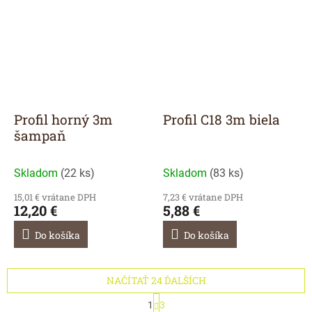
Profil horný 3m
Profil C18 3m biela
šampaň
Skladom
(
22 ks
)
Skladom
(
83 ks
)
15,01 € vrátane DPH
7,23 € vrátane DPH
12,20 €
5,88 €
Do košíka
Do košíka
NAČÍTAŤ 24 ĎALŠÍCH
S
1
3
t