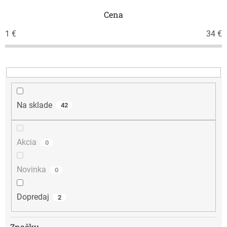
n
i
Cena
e
1
€
34
€
p
r
o
d
u
k
t
Na sklade
42
o
v
Akcia
0
Novinka
0
Dopredaj
2
Značky