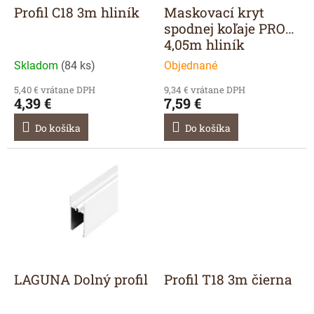
d
Profil C18 3m hliník
Maskovací kryt
u
spodnej koľaje PRO
k
4,05m hliník
t
Skladom
(
84 ks
)
Objednané
o
v
5,40 € vrátane DPH
9,34 € vrátane DPH
4,39 €
7,59 €
Do košíka
Do košíka
LAGUNA Dolný profil
Profil T18 3m čierna