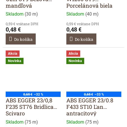
mandľová
Porcelánová biela
Skladom
(
30 m
)
Skladom
(
40 m
)
0,59 € vrátane DPH
0,59 € vrátane DPH
0,48 €
0,48 €
Do košíka
Do košíka
Akcia
Akcia
Novinka
Novinka
0,65 €
–32 %
0,65 €
–33 %
ABS EGGER 23/0,8
ABS EGGER 23/0.8
F235 ST76 Bridlica
F433 ST10 Ľan
Scivaro
antracitový
Skladom
(
75 m
)
Skladom
(
75 m
)