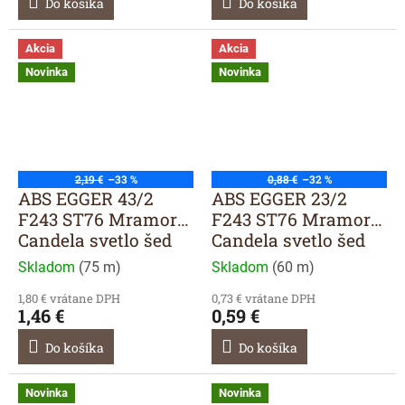
Do košíka
Do košíka
Akcia
Akcia
Novinka
Novinka
2,19 €
–33 %
0,88 €
–32 %
ABS EGGER 43/2
ABS EGGER 23/2
F243 ST76 Mramor
F243 ST76 Mramor
Candela svetlo šed
Candela svetlo šed
Skladom
(
75 m
)
Skladom
(
60 m
)
1,80 € vrátane DPH
0,73 € vrátane DPH
1,46 €
0,59 €
Do košíka
Do košíka
Novinka
Novinka