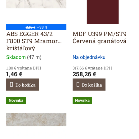
r
s
o
p
d
r
u
o
2,19 €
–33 %
k
d
ABS EGGER 43/2
MDF U399 PM/ST9
t
u
F800 ST9 Mramor
Červená granátová
o
k
krištáľový
v
t
Skladom
(
47 m
)
Na objednávku
o
v
1,80 € vrátane DPH
317,66 € vrátane DPH
1,46 €
258,26 €
Do košíka
Do košíka
Novinka
Novinka