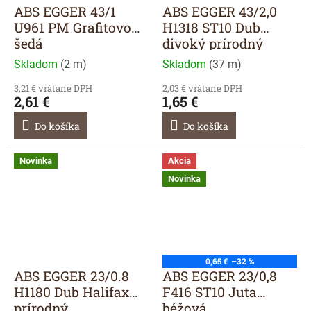
ABS EGGER 43/1
ABS EGGER 43/2,0
U961 PM Grafitovo
H1318 ST10 Dub
šedá
divoký prírodný
Skladom
(
2 m
)
Skladom
(
37 m
)
3,21 € vrátane DPH
2,03 € vrátane DPH
2,61 €
1,65 €
Do košíka
Do košíka
Novinka
Akcia
Novinka
0,65 €
–32 %
ABS EGGER 23/0.8
ABS EGGER 23/0,8
H1180 Dub Halifax
F416 ST10 Juta
prírodný
béžová