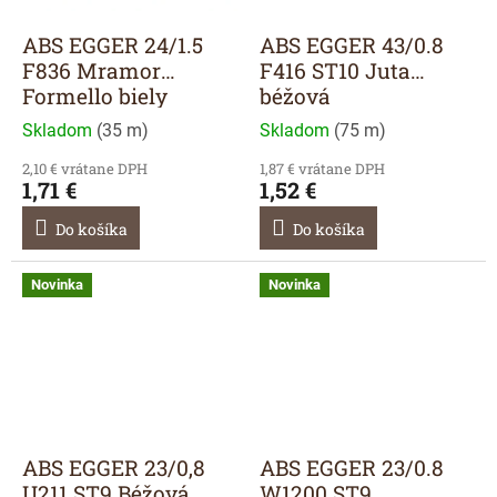
ABS EGGER 24/1.5
ABS EGGER 43/0.8
F836 Mramor
F416 ST10 Juta
Formello biely
béžová
Skladom
(
35 m
)
Skladom
(
75 m
)
2,10 € vrátane DPH
1,87 € vrátane DPH
1,71 €
1,52 €
Do košíka
Do košíka
Novinka
Novinka
ABS EGGER 23/0,8
ABS EGGER 23/0.8
U211 ST9 Béžová
W1200 ST9