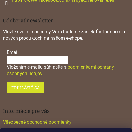
https://www.facebook.com/nabytkovekovanie.eu
u
Odoberať newsletter
Vložte svoj e-mail a my Vám budeme zasielať informácie o
nových produktoch na našom e-shope.
Email
Vložením e-mailu súhlasíte s
podmienkami ochrany
osobných údajov
PRIHLÁSIŤ SA
Informácie pre vás
Všeobecné obchodné podmienky
Konfigurátor GTV