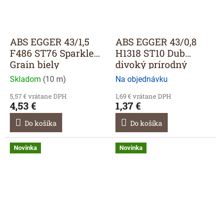
ABS EGGER 43/1,5
ABS EGGER 43/0,8
F486 ST76 Sparkle
H1318 ST10 Dub
Grain biely
divoký prírodný
Skladom
(
10 m
)
Na objednávku
5,57 € vrátane DPH
1,69 € vrátane DPH
4,53 €
1,37 €
Do košíka
Do košíka
Novinka
Novinka