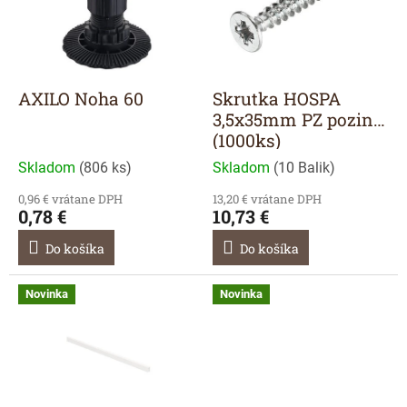
r
s
o
p
d
r
u
o
k
d
AXILO Noha 60
Skrutka HOSPA
t
u
3,5x35mm PZ pozink.
o
k
(1000ks)
v
t
Skladom
(
806 ks
)
Skladom
(
10 Balik
)
o
v
0,96 € vrátane DPH
13,20 € vrátane DPH
0,78 €
10,73 €
Do košíka
Do košíka
Novinka
Novinka