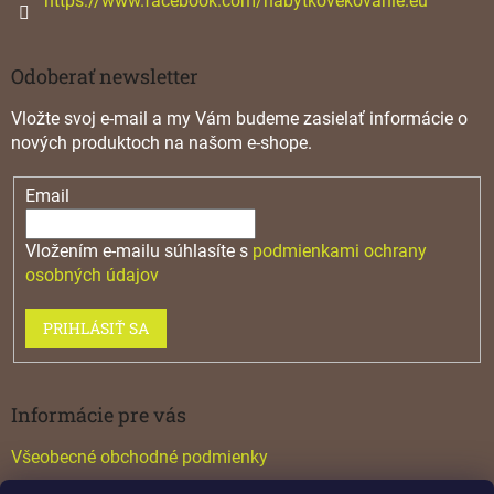
https://www.facebook.com/nabytkovekovanie.eu
u
Odoberať newsletter
Vložte svoj e-mail a my Vám budeme zasielať informácie o
nových produktoch na našom e-shope.
Email
Vložením e-mailu súhlasíte s
podmienkami ochrany
osobných údajov
PRIHLÁSIŤ SA
Informácie pre vás
Všeobecné obchodné podmienky
Konfigurátor GTV