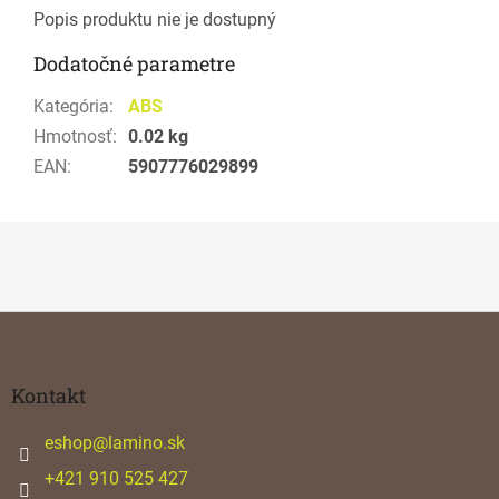
Popis produktu nie je dostupný
Dodatočné parametre
Kategória
:
ABS
Hmotnosť
:
0.02 kg
EAN
:
5907776029899
Z
á
p
ä
Kontakt
t
i
eshop
@
lamino.sk
e
+421 910 525 427