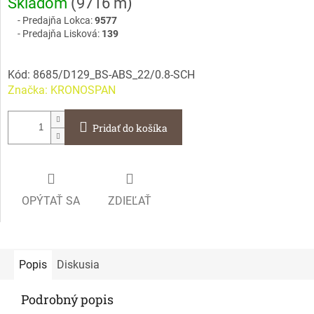
Skladom
(
9716 m
)
cena:
Predajňa Lokca:
9577
Predajňa Lisková:
139
Kód:
8685/D129_BS-ABS_22/0.8-SCH
Značka:
KRONOSPAN
Pridať do košíka
OPÝTAŤ SA
ZDIEĽAŤ
Popis
Diskusia
Podrobný popis