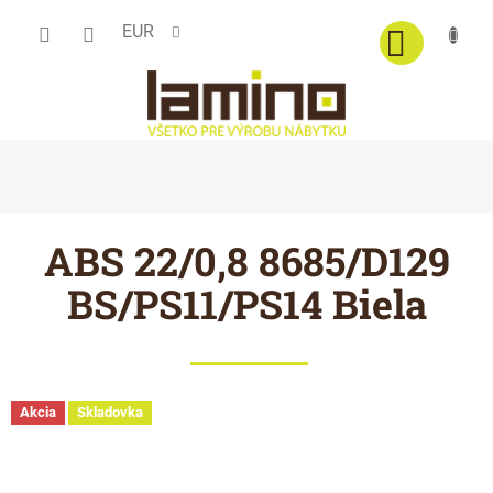
Prejsť
EUR
na
obsah
ABS 22/0,8 8685/D129
BS/PS11/PS14 Biela
Akcia
Skladovka