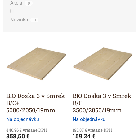
Akcia
0
Novinka
0
V
ý
p
i
s
p
r
o
d
BIO Doska 3 v Smrek
BIO Doska 3 v Smrek
u
B/C+
B/C
k
5000/2050/19mm
2500/2050/19mm
t
Na objednávku
Na objednávku
o
v
440,96 € vrátane DPH
195,87 € vrátane DPH
358,50 €
159,24 €