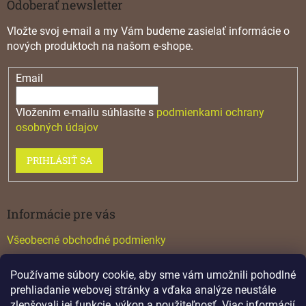
u
Odoberať newsletter
Vložte svoj e-mail a my Vám budeme zasielať informácie o
nových produktoch na našom e-shope.
Email
Vložením e-mailu súhlasíte s
podmienkami ochrany
osobných údajov
PRIHLÁSIŤ SA
Informácie pre vás
Všeobecné obchodné podmienky
Konfigurátor GTV
Používame súbory cookie, aby sme vám umožnili pohodlné
Katalógy
prehliadanie webovej stránky a vďaka analýze neustále
zlepšovali jej funkcie, výkon a použiteľnosť.
Viac informácií