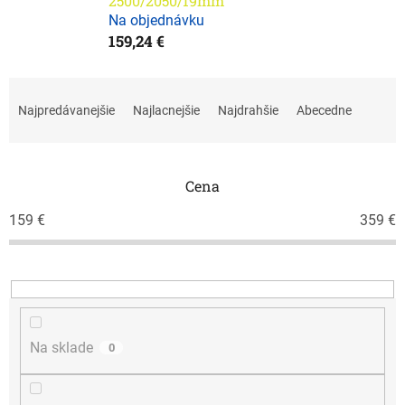
2500/2050/19mm
Na objednávku
159,24 €
R
a
Najpredávanejšie
Najlacnejšie
Najdrahšie
Abecedne
d
e
n
i
Cena
e
159
€
359
€
p
r
o
d
u
k
t
Na sklade
0
o
v