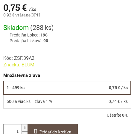
0,75 €
/ ks
0,92 € vrátane DPH
Jednotková
Skladom
(
288 ks
)
cena:
Predajňa Lokca:
198
Predajňa Lisková:
90
Kód:
ZSF.39A2
Značka:
BLUM
Množstevná zľava
1 - 499 ks
0,75 €
/ ks
500 a viac ks = zľava 1 %
0,74 €
/ ks
Ušetríte
0 €
Pridať do košíka