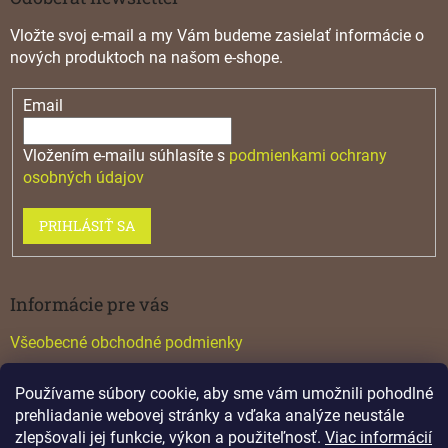
Vložte svoj e-mail a my Vám budeme zasielať informácie o
nových produktoch na našom e-shope.
Email
Vložením e-mailu súhlasíte s
podmienkami ochrany
osobných údajov
PRIHLÁSIŤ SA
Informácie pre vás
Všeobecné obchodné podmienky
Konfigurátor GTV
Používame súbory cookie, aby sme vám umožnili pohodlné
Katalógy
prehliadanie webovej stránky a vďaka analýze neustále
zlepšovali jej funkcie, výkon a použiteľnosť.
Viac informácií