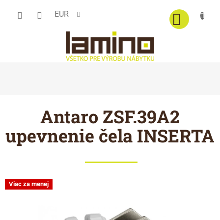
Prejsť
EUR
na
obsah
Antaro ZSF.39A2
upevnenie čela INSERTA
Viac za menej