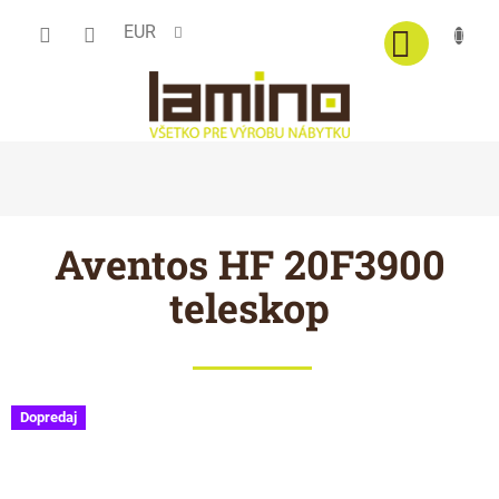
Prejsť
EUR
na
obsah
Aventos HF 20F3900
teleskop
Dopredaj