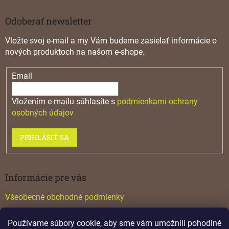
Odoberať newsletter
Vložte svoj e-mail a my Vám budeme zasielať informácie o
nových produktoch na našom e-shope.
Email
Vložením e-mailu súhlasíte s
podmienkami ochrany
osobných údajov
PRIHLÁSIŤ SA
Informácie pre vás
Všeobecné obchodné podmienky
Konfigurátor GTV
Používame súbory cookie, aby sme vám umožnili pohodlné
Katalógy