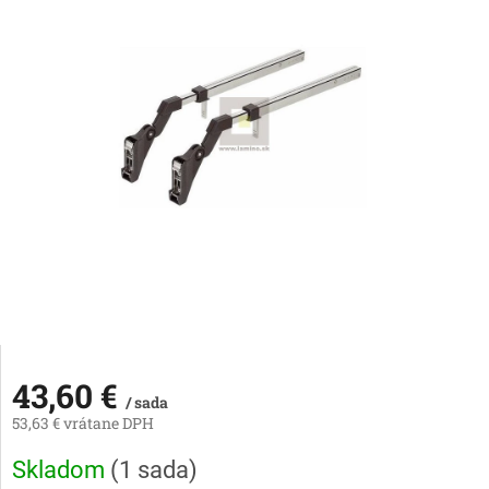
43,60 €
/ sada
53,63 € vrátane DPH
Jednotková
Skladom
(
1 sada
)
cena: