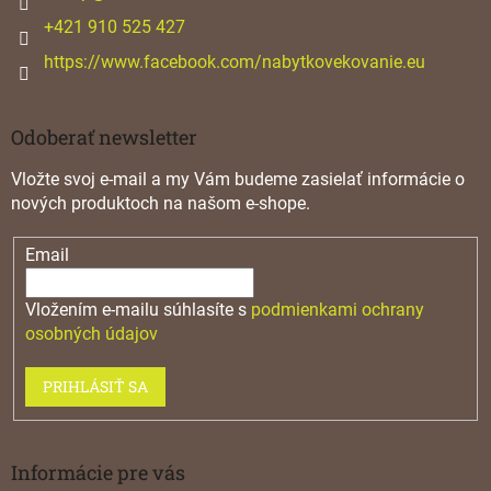
e
+421 910 525 427
https://www.facebook.com/nabytkovekovanie.eu
Odoberať newsletter
Vložte svoj e-mail a my Vám budeme zasielať informácie o
nových produktoch na našom e-shope.
Email
Vložením e-mailu súhlasíte s
podmienkami ochrany
osobných údajov
PRIHLÁSIŤ SA
Informácie pre vás