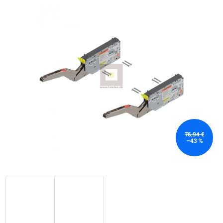
76,94 €
–43 %