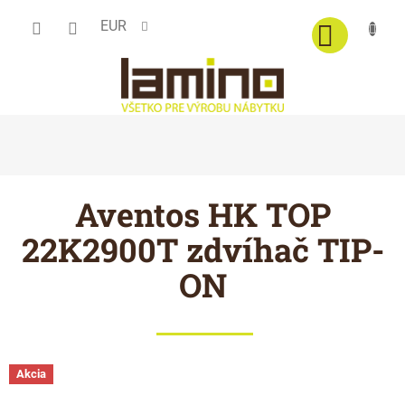
Prejsť
EUR
na
obsah
Aventos HK TOP
22K2900T zdvíhač TIP-
ON
Akcia