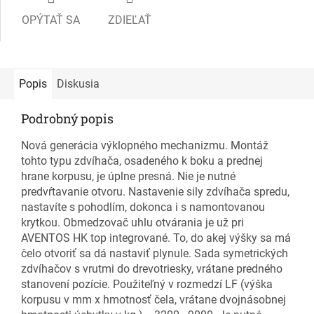
OPÝTAŤ SA
ZDIEĽAŤ
Popis
Diskusia
Podrobný popis
Nová generácia výklopného mechanizmu. Montáž
tohto typu zdvíhača, osadeného k boku a prednej
hrane korpusu, je úplne presná. Nie je nutné
predvŕtavanie otvoru. Nastavenie sily zdvíhača spredu,
nastavíte s pohodlím, dokonca i s namontovanou
krytkou. Obmedzovač uhlu otvárania je už pri
AVENTOS HK top integrované. To, do akej výšky sa má
čelo otvoriť sa dá nastaviť plynule. Sada symetrických
zdvíhačov s vrutmi do drevotriesky, vrátane predného
stanovení pozície. Použiteľný v rozmedzí LF (výška
korpusu v mm x hmotnosť čela, vrátane dvojnásobnej