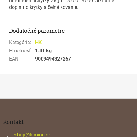
hmotnosti úchytky v kg ) - 3200 - 9000. Je nutné
doplniť o krytky a čelné kovanie.
Dodatočné parametre
Kategória
:
HK
Hmotnosť
:
1.81 kg
EAN
:
9009494327267
Z
á
p
ä
Kontakt
t
i
eshop
@
lamino.sk