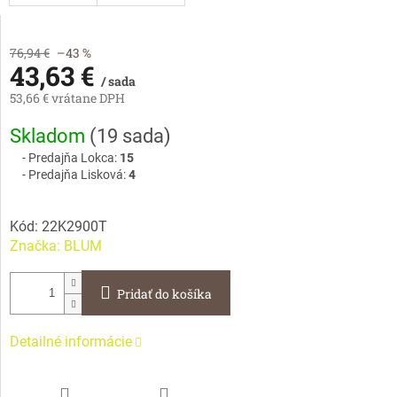
76,94 €
–43 %
43,63 €
/ sada
53,66 € vrátane DPH
Jednotková
Skladom
(
19 sada
)
cena:
Predajňa Lokca:
15
Predajňa Lisková:
4
Kód:
22K2900T
Značka:
BLUM
Pridať do košíka
Detailné informácie