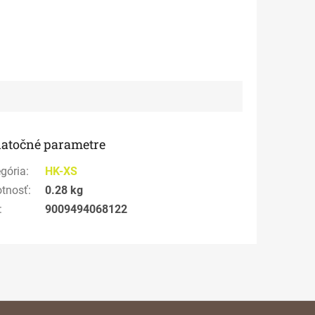
atočné parametre
gória
:
HK-XS
tnosť
:
0.28 kg
:
9009494068122