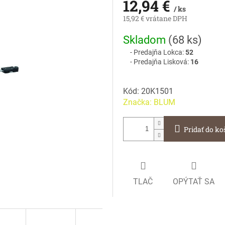
12,94 €
/ ks
15,92 € vrátane DPH
Jednotková
Skladom
(
68 ks
)
cena:
Predajňa Lokca:
52
Predajňa Lisková:
16
Kód:
20K1501
Značka:
BLUM
Pridať do ko
TLAČ
OPÝTAŤ SA