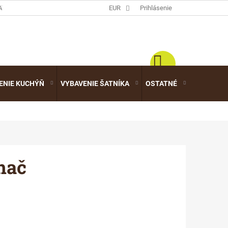
ATALÓGY
EUR
Prihlásenie
ENIE KUCHÝŇ
VYBAVENIE ŠATNÍKA
OSTATNÉ
VÝPREDA
hač