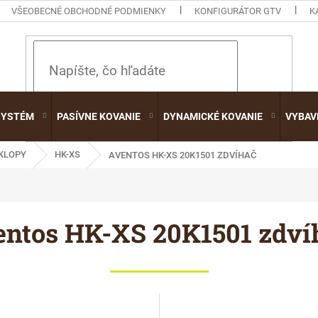
VŠEOBECNÉ OBCHODNÉ PODMIENKY
KONFIGURÁTOR GTV
K
HĽADAŤ
SYSTÉM
PASÍVNE KOVANIE
DYNAMICKÉ KOVANIE
VYBAV
KLOPY
HK-XS
AVENTOS HK-XS 20K1501 ZDVÍHAČ
entos HK-XS 20K1501 zdví