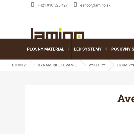
Prejsť
+421 910 525 427
eshop@lamino.sk
na
obsah
PLOŠNÝ MATERIÁL
LED SYSTÉMY
POSUVNÝ 
DOMOV
DYNAMICKÉ KOVANIE
VÝKLOPY
BLUM VÝ
Av