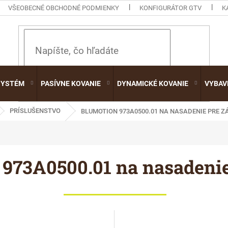
VŠEOBECNÉ OBCHODNÉ PODMIENKY
KONFIGURÁTOR GTV
K
HĽADAŤ
SYSTÉM
PASÍVNE KOVANIE
DYNAMICKÉ KOVANIE
VYBAV
PRÍSLUŠENSTVO
BLUMOTION 973A0500.01 NA NASADENIE PRE Z
 973A0500.01 na nasadenie