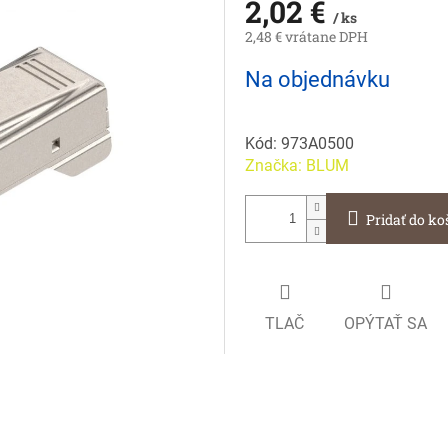
2,02 €
/ ks
2,48 € vrátane DPH
Jednotková
Na objednávku
cena:
Kód:
973A0500
Značka:
BLUM
Pridať do ko
TLAČ
OPÝTAŤ SA