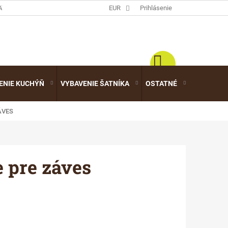
ATALÓGY
EUR
Prihlásenie
ENIE KUCHÝŇ
VYBAVENIE ŠATNÍKA
OSTATNÉ
VÝPREDA
ÁVES
 pre záves