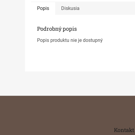
Popis
Diskusia
Podrobný popis
Popis produktu nie je dostupný
Z
á
p
ä
t
Kontakt
i