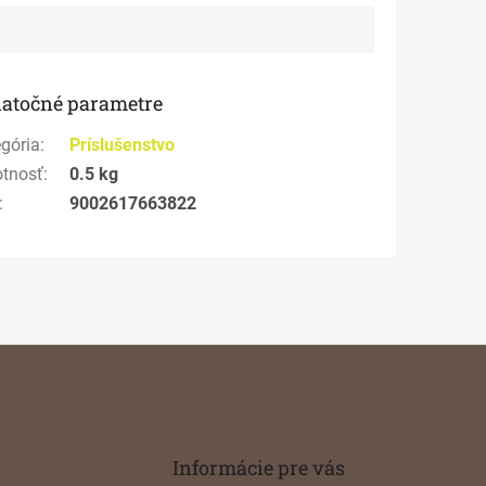
atočné parametre
gória
:
Príslušenstvo
tnosť
:
0.5 kg
:
9002617663822
Informácie pre vás