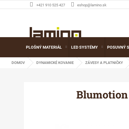
Prejsť
+421 910 525 427
eshop@lamino.sk
na
obsah
PLOŠNÝ MATERIÁL
LED SYSTÉMY
POSUVNÝ 
DOMOV
DYNAMICKÉ KOVANIE
ZÁVESY A PLATNIČKY
Blumotion