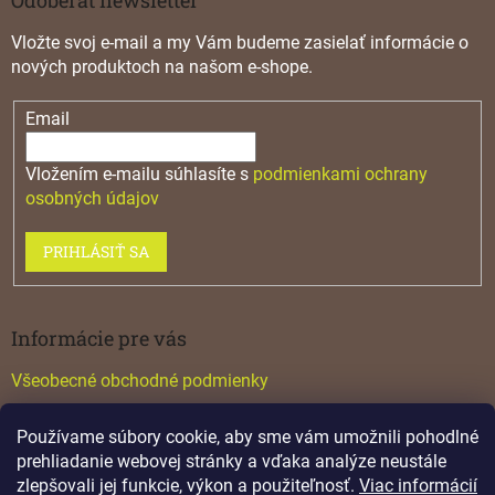
Vložte svoj e-mail a my Vám budeme zasielať informácie o
nových produktoch na našom e-shope.
Email
Vložením e-mailu súhlasíte s
podmienkami ochrany
osobných údajov
PRIHLÁSIŤ SA
Informácie pre vás
Všeobecné obchodné podmienky
Konfigurátor GTV
Používame súbory cookie, aby sme vám umožnili pohodlné
Katalógy
prehliadanie webovej stránky a vďaka analýze neustále
zlepšovali jej funkcie, výkon a použiteľnosť.
Viac informácií