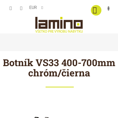
Prejsť
EUR
na
obsah
Botník VS33 400-700mm
chróm/čierna