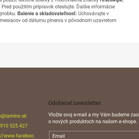
 Pred použitím prípravok otestujte. Ďalšie informácie
výrobku.
Balenie a skladovateľnosť:
Uchovávajte v
36 mesiacov od dátumu plnenia v pôvodnom uzavretom
Odoberať newsletter
Vložte svoj e-mail a my Vám budeme zasi
p
@
lamino.sk
o nových produktoch na našom e-shope.
 910 525 427
://www.faceboo
Email