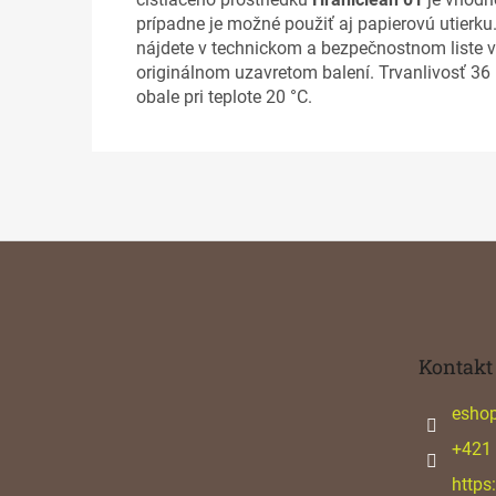
prípadne je možné použiť aj papierovú utierku.
nájdete v technickom a bezpečnostnom liste 
originálnom uzavretom balení. Trvanlivosť 
obale pri teplote 20 °C.
Z
á
p
ä
t
Kontakt
i
e
esho
+421
https