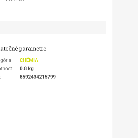
atočné parametre
gória
:
CHÉMIA
tnosť
:
0.8 kg
:
8592434215799