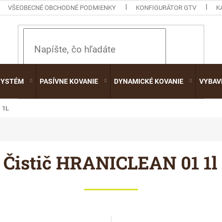
VŠEOBECNÉ OBCHODNÉ PODMIENKY
KONFIGURÁTOR GTV
K
HĽADAŤ
SYSTÉM
PASÍVNE KOVANIE
DYNAMICKÉ KOVANIE
VYBAV
 1L
Čistič HRANICLEAN 01 1l