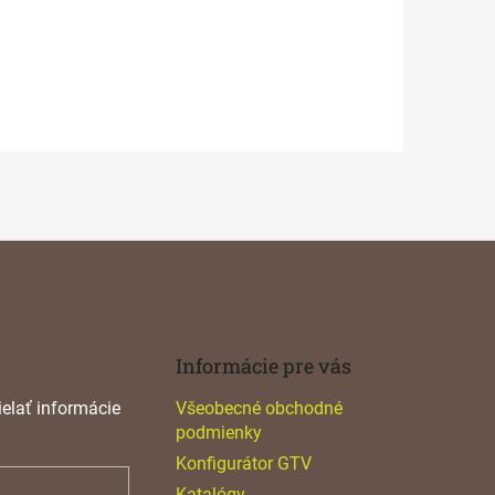
Informácie pre vás
elať informácie
Všeobecné obchodné
podmienky
Konfigurátor GTV
Katalógy