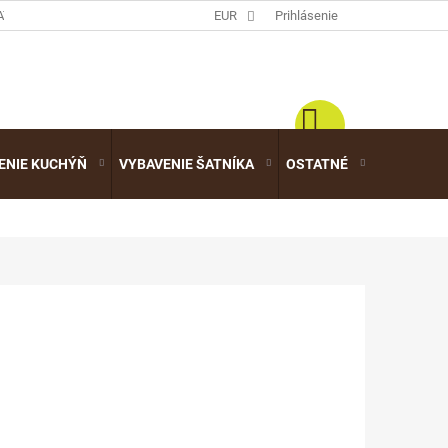
ATALÓGY
EUR
Prihlásenie
ENIE KUCHÝŇ
VYBAVENIE ŠATNÍKA
OSTATNÉ
VÝPREDA