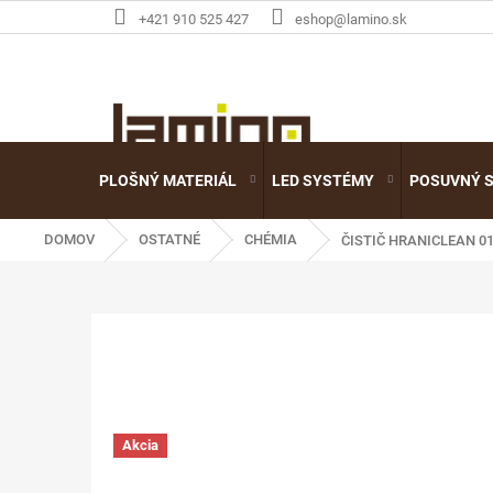
Prejsť
+421 910 525 427
eshop@lamino.sk
na
obsah
PLOŠNÝ MATERIÁL
LED SYSTÉMY
POSUVNÝ 
DOMOV
OSTATNÉ
CHÉMIA
ČISTIČ HRANICLEAN 01
Akcia