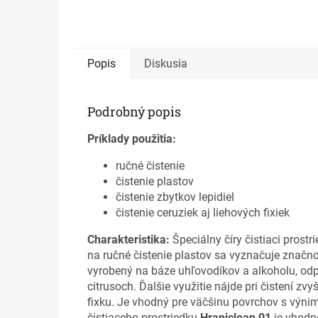
Popis
Diskusia
Podrobný popis
Príklady použitia:
ručné čistenie
čistenie plastov
čistenie zbytkov lepidiel
čistenie ceruziek aj liehových fixiek
Charakteristika:
Špeciálny číry čistiaci prostr
na ručné čistenie plastov sa vyznačuje značn
vyrobený na báze uhľovodíkov a alkoholu, od
citrusoch. Ďalšie využitie nájde pri čistení zvy
fixku. Je vhodný pre väčšinu povrchov s výni
čistiaceho prostriedku
Hraniclean 01
je vhodné