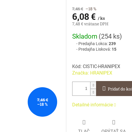
7,46 €
–18 %
6,08 €
/ ks
7,48 € vrátane DPH
Jednotková
Skladom
(
254 ks
)
cena:
Predajňa Lokca:
239
Predajňa Lisková:
15
Kód:
CISTIC-HRANIPEX
Značka:
HRANIPEX
Pridať do ko
7,46 €
–18 %
Detailné informácie
TLAČ
OPÝTAŤ SA