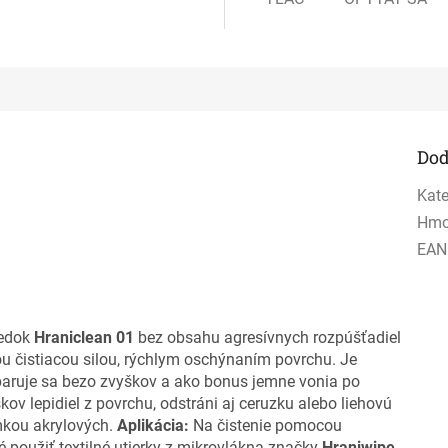
Dod
Kate
Hmo
EAN
iedok
Hraniclean 01
bez obsahu agresívnych rozpúšťadiel
ou čistiacou silou, rýchlym oschýnaním povrchu. Je
paruje sa bezo zvyškov a ako bonus jemne vonia po
škov lepidiel z povrchu, odstráni aj ceruzku alebo liehovú
mkou akrylových.
Aplikácia:
Na čistenie pomocou
 použiť textilné utierky z mikrovlákna značky
Hraniwipe
,