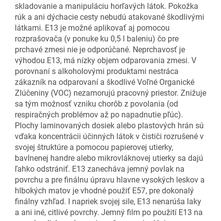
skladovanie a manipuláciu horľavých látok. Pokožka
rúk a ani dýchacie cesty nebudú atakované škodlivými
látkami. E13 je možné aplikovať aj pomocou
rozprašovača (v ponuke ku 0,5 l baleniu) čo pre
prchavé zmesi nie je odporúčané. Neprchavosť je
výhodou E13, má nízky objem odparovania zmesi. V
porovnaní s alkoholovými produktami nestráca
zákazník na odparovaní a škodlivé Voľné Organické
Zlúčeniny (VOC) nezamorujú pracovný priestor. Znižuje
sa tým možnosť vzniku chorôb z povolania (od
respiračných problémov až po napadnutie pľúc).
Plochy laminovaných dosiek alebo plastových hrán sú
vďaka koncentrácii účinných látok v čističi rozrušené v
svojej štruktúre a pomocou papierovej utierky,
bavlnenej handre alebo mikrovláknovej utierky sa dajú
ľahko odstrániť. E13 zanecháva jemný povlak na
povrchu a pre finálnu úpravu hlavne vysokých leskov a
hlbokých matov je vhodné použiť E57, pre dokonalý
finálny vzhľad. I napriek svojej sile, E13 nenarúša laky
a ani iné, citlivé povrchy. Jemný film po použití E13 na