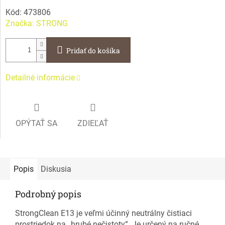
Kód:
473806
Značka:
STRONG
Pridať do košíka
Detailné informácie
OPÝTAŤ SA
ZDIEĽAŤ
Popis
Diskusia
Podrobný popis
StrongClean E13 je veľmi účinný neutrálny čistiaci
prostriedok na „hrubé nečistoty“. Je určený na ručné