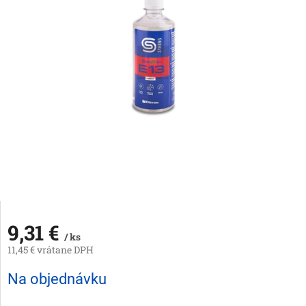
9,31 €
/ ks
11,45 € vrátane DPH
Jednotková
Na objednávku
cena: