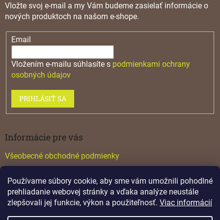
Vložte svoj e-mail a my Vám budeme zasielať informácie o
nových produktoch na našom e-shope.
Email
Vložením e-mailu súhlasíte s
podmienkami ochrany
osobných údajov
PRIHLÁSIŤ SA
Informácie pre vás
Všeobecné obchodné podmienky
Konfigurátor GTV
Používame súbory cookie, aby sme vám umožnili pohodlné
Katalógy
prehliadanie webovej stránky a vďaka analýze neustále
zlepšovali jej funkcie, výkon a použiteľnosť.
Viac informácií