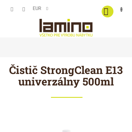
Prejsť
EUR
na
obsah
Čistič StrongClean E13
univerzálny 500ml