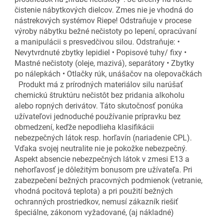
čistenie nábytkových dielcov. Zmes nie je vhodná do
nástrekových systémov Riepe! Odstraňuje v procese
výroby nábytku bežné nečistoty po lepení, opracúvaní
a manipulácii s presvedčivou silou. Odstraňuje: •
Nevytvrdnuté zbytky lepidiel • Popisové tuhy/ fixy •
Mastné nečistoty (oleje, mazivá), separátory • Zbytky
po nálepkách • Otlačky rúk, unášačov na olepovačkách
Produkt má z prírodných materiálov silu narúšať
chemickú štruktúru nečistôt bez pridania alkoholu
alebo ropných derivátov. Táto skutočnosť ponúka
užívateľovi jednoduché používanie prípravku bez
obmedzení, keďže nepodlieha klasifikácii
nebezpečných látok resp. horľavín (nariadenie CPL).
Vďaka svojej neutralite nie je pokožke nebezpečný.
Aspekt absencie nebezpečných látok v zmesi E13 a
nehorľavosť je dôležitým bonusom pre užívateľa. Pri
zabezpečení bežných pracovných podmienok (vetranie,
vhodná pocitová teplota) a pri použití bežných
ochranných prostriedkov, nemusí zákazník riešiť
špeciálne, zákonom vyžadované, (aj nákladné)