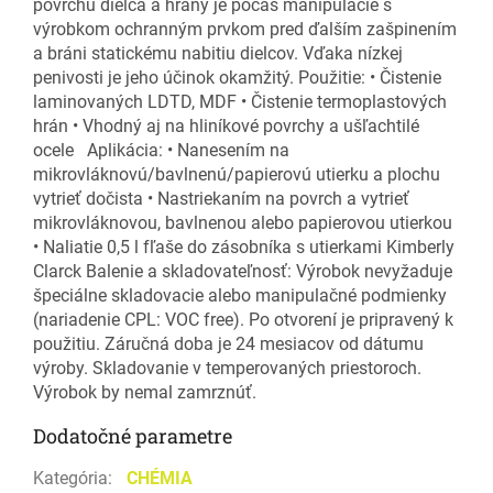
povrchu dielca a hrany je počas manipulácie s
výrobkom ochranným prvkom pred ďalším zašpinením
a bráni statickému nabitiu dielcov. Vďaka nízkej
penivosti je jeho účinok okamžitý. Použitie: • Čistenie
laminovaných LDTD, MDF • Čistenie termoplastových
hrán • Vhodný aj na hliníkové povrchy a ušľachtilé
ocele Aplikácia: • Nanesením na
mikrovláknovú/bavlnenú/papierovú utierku a plochu
vytrieť dočista • Nastriekaním na povrch a vytrieť
mikrovláknovou, bavlnenou alebo papierovou utierkou
• Naliatie 0,5 l fľaše do zásobníka s utierkami Kimberly
Clarck Balenie a skladovateľnosť: Výrobok nevyžaduje
špeciálne skladovacie alebo manipulačné podmienky
(nariadenie CPL: VOC free). Po otvorení je pripravený k
použitiu. Záručná doba je 24 mesiacov od dátumu
výroby. Skladovanie v temperovaných priestoroch.
Výrobok by nemal zamrznúť.
Dodatočné parametre
Kategória
:
CHÉMIA