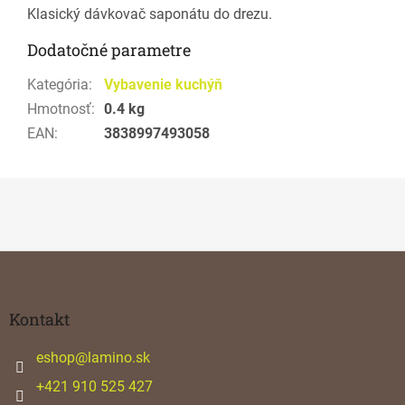
Klasický dávkovač saponátu do drezu.
Dodatočné parametre
Kategória
:
Vybavenie kuchýň
Hmotnosť
:
0.4 kg
EAN
:
3838997493058
Z
á
p
ä
Kontakt
t
i
eshop
@
lamino.sk
e
+421 910 525 427