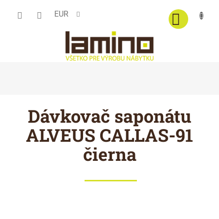
Prejsť
EUR
na
obsah
Dávkovač saponátu
ALVEUS CALLAS-91
čierna