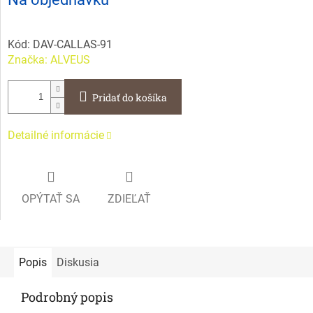
cena:
Kód:
DAV-CALLAS-91
Značka:
ALVEUS
Pridať do košíka
Detailné informácie
OPÝTAŤ SA
ZDIEĽAŤ
Popis
Diskusia
Podrobný popis