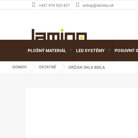
Prejsť
+421 910 525 427
eshop@lamino.sk
na
obsah
PLOŠNÝ MATERIÁL
LED SYSTÉMY
POSUVNÝ 
DOMOV
OSTATNÉ
DRŽIAK SKLA BIELA