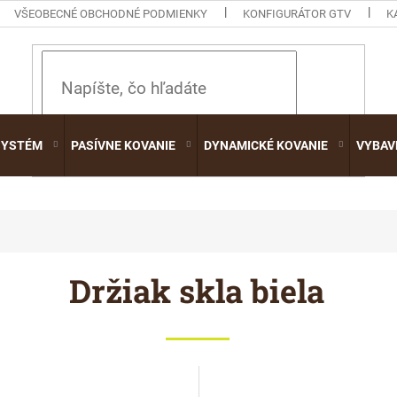
VŠEOBECNÉ OBCHODNÉ PODMIENKY
KONFIGURÁTOR GTV
K
HĽADAŤ
SYSTÉM
PASÍVNE KOVANIE
DYNAMICKÉ KOVANIE
VYBAV
Držiak skla biela