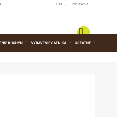
ATALÓGY
EUR
Prihlásenie
ENIE KUCHÝŇ
VYBAVENIE ŠATNÍKA
OSTATNÉ
VÝPREDA