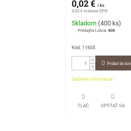
0,02 €
/ ks
0,02 € vrátane DPH
Jednotková
Skladom
(
400 ks
)
cena:
Predajňa Lokca:
400
Kód:
11605
Pridať do ko
Detailné informácie
TLAČ
OPÝTAŤ SA