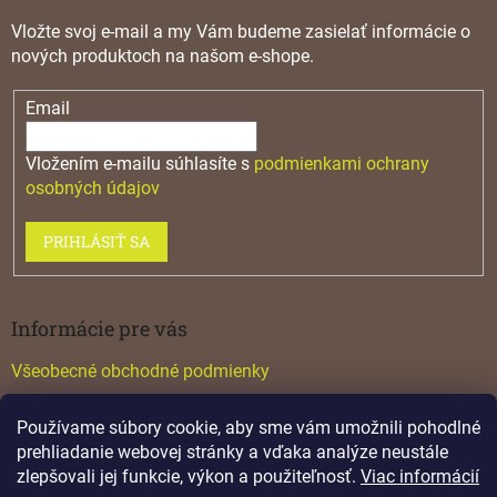
Vložte svoj e-mail a my Vám budeme zasielať informácie o
nových produktoch na našom e-shope.
Email
Vložením e-mailu súhlasíte s
podmienkami ochrany
osobných údajov
PRIHLÁSIŤ SA
Informácie pre vás
Všeobecné obchodné podmienky
Konfigurátor GTV
Používame súbory cookie, aby sme vám umožnili pohodlné
Katalógy
prehliadanie webovej stránky a vďaka analýze neustále
zlepšovali jej funkcie, výkon a použiteľnosť.
Viac informácií