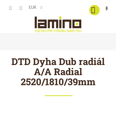
Prejsť
EUR
na
obsah
DTD Dyha Dub radiál
A/A Radial
2520/1810/39mm