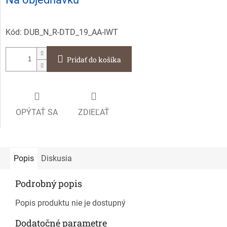
cena:
Kód:
DUB_N_R-DTD_19_AA-IWT
Pridať do košíka
OPÝTAŤ SA
ZDIEĽAŤ
Popis
Diskusia
Podrobný popis
Popis produktu nie je dostupný
Dodatočné parametre