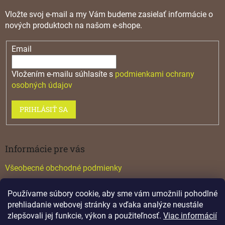
Vložte svoj e-mail a my Vám budeme zasielať informácie o
nových produktoch na našom e-shope.
Email
Vložením e-mailu súhlasíte s
podmienkami ochrany
osobných údajov
PRIHLÁSIŤ SA
Informácie pre vás
Všeobecné obchodné podmienky
Konfigurátor GTV
Používame súbory cookie, aby sme vám umožnili pohodlné
Katalógy
prehliadanie webovej stránky a vďaka analýze neustále
zlepšovali jej funkcie, výkon a použiteľnosť.
Viac informácií