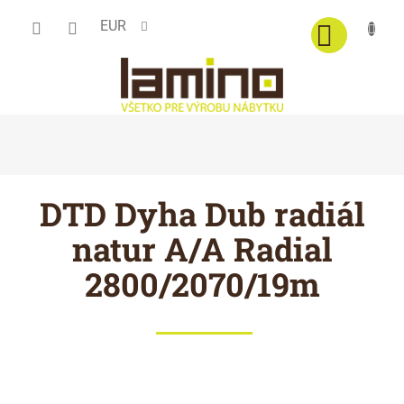
Prejsť
EUR
na
obsah
DTD Dyha Dub radiál
natur A/A Radial
2800/2070/19m