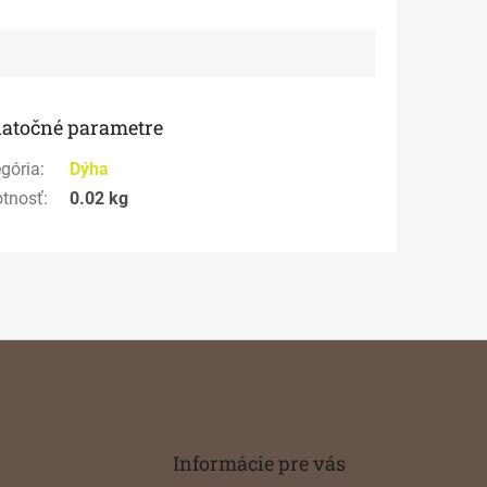
atočné parametre
gória
:
Dýha
tnosť
:
0.02 kg
Informácie pre vás