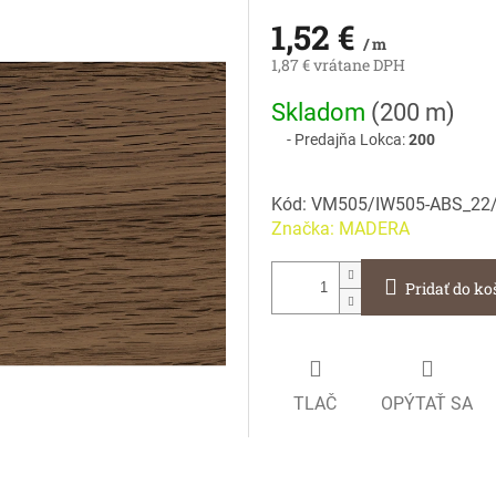
1,52 €
/ m
1,87 € vrátane DPH
Jednotková
Skladom
(
200 m
)
cena:
Predajňa Lokca:
200
Kód:
VM505/IW505-ABS_22/
Značka:
MADERA
Pridať do ko
TLAČ
OPÝTAŤ SA