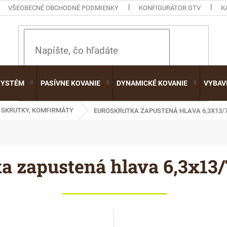
VŠEOBECNÉ OBCHODNÉ PODMIENKY
KONFIGURÁTOR GTV
K
HĽADAŤ
SYSTÉM
PASÍVNE KOVANIE
DYNAMICKÉ KOVANIE
VYBAV
SKRUTKY, KOMFIRMÁTY
EUROSKRUTKA ZAPUSTENÁ HLAVA 6,3X13/
a zapustená hlava 6,3x1