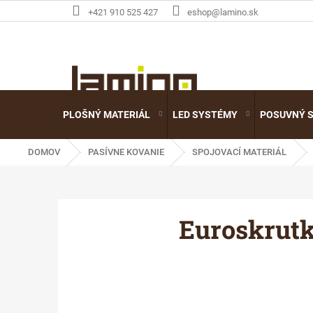
Prejsť
+421 910 525 427
eshop@lamino.sk
na
obsah
PLOŠNÝ MATERIÁL
LED SYSTÉMY
POSUVNÝ 
DOMOV
PASÍVNE KOVANIE
SPOJOVACÍ MATERIÁL
Euroskrutk