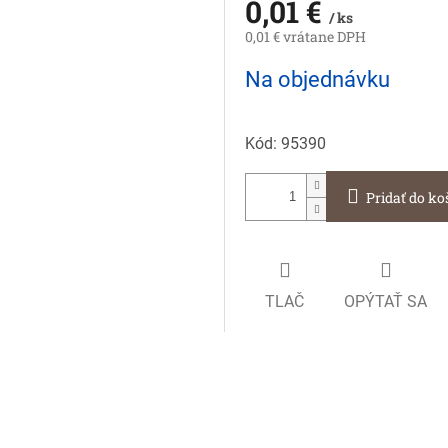
0,01 €
/ ks
0,01 € vrátane DPH
Jednotková
Na objednávku
cena:
Kód:
95390
Pridať do ko
TLAČ
OPÝTAŤ SA