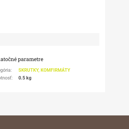
atočné parametre
gória
:
SKRUTKY, KOMFIRMÁTY
tnosť
:
0.5 kg