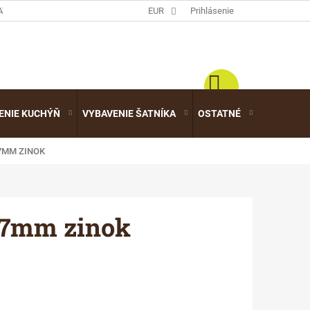
ATALÓGY
EUR
Prihlásenie
ENIE KUCHÝŇ
VYBAVENIE ŠATNÍKA
OSTATNÉ
VÝPREDA
7MM ZINOK
3/7mm zinok