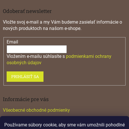
Odoberať newsletter
Vložte svoj e-mail a my Vám budeme zasielať informácie o
nových produktoch na našom e-shope.
Email
Vložením e-mailu súhlasíte s
podmienkami ochrany
osobných údajov
PRIHLÁSIŤ SA
Informácie pre vás
Všeobecné obchodné podmienky
Konfigurátor GTV
Používame súbory cookie, aby sme vám umožnili pohodlné
Katalógy