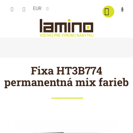
Prejsť
EUR
na
obsah
Fixa HT3B774
permanentná mix farieb