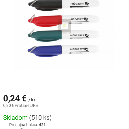
0,24 €
/ ks
0,30 € vrátane DPH
Jednotková
Skladom
(
510 ks
)
cena:
Predajňa Lokca:
421