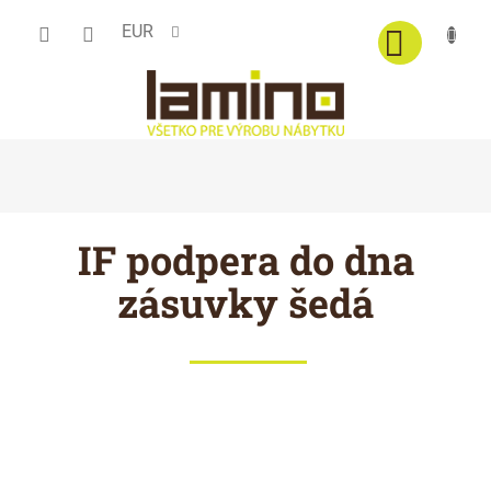
Prejsť
EUR
na
obsah
IF podpera do dna
zásuvky šedá