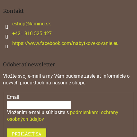
p
ä
Kontakt
t
i
eshop
@
lamino.sk
e
+421 910 525 427
https://www.facebook.com/nabytkovekovanie.eu
Odoberať newsletter
Vložte svoj e-mail a my Vám budeme zasielať informácie o
nových produktoch na našom e-shope.
Email
Vložením e-mailu súhlasíte s
podmienkami ochrany
osobných údajov
PRIHLÁSIŤ SA