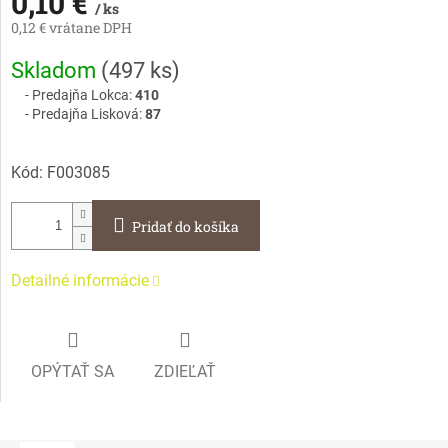
0,10 €
/ ks
0,12 € vrátane DPH
Jednotková
Skladom
(
497 ks
)
cena:
Predajňa Lokca:
410
Predajňa Lisková:
87
Kód:
F003085
Pridať do košíka
Detailné informácie
OPÝTAŤ SA
ZDIEĽAŤ