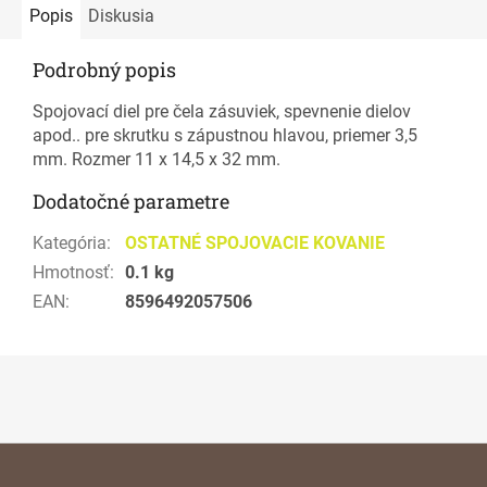
Popis
Diskusia
Podrobný popis
Spojovací diel pre čela zásuviek, spevnenie dielov
apod.. pre skrutku s zápustnou hlavou, priemer 3,5
mm. Rozmer 11 x 14,5 x 32 mm.
Dodatočné parametre
Kategória
:
OSTATNÉ SPOJOVACIE KOVANIE
Hmotnosť
:
0.1 kg
EAN
:
8596492057506
Z
á