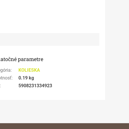
atočné parametre
gória
:
KOLIESKA
tnosť
:
0.19 kg
:
5908231334923