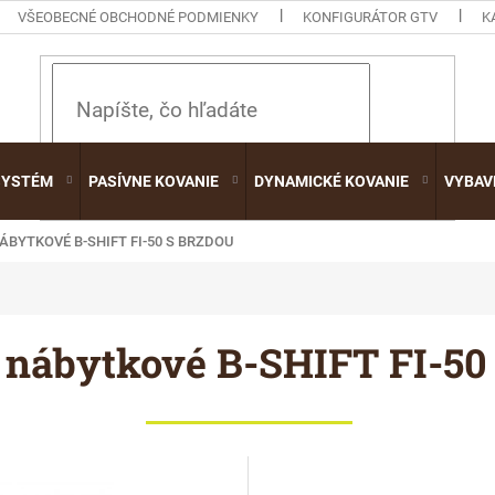
VŠEOBECNÉ OBCHODNÉ PODMIENKY
KONFIGURÁTOR GTV
K
HĽADAŤ
SYSTÉM
PASÍVNE KOVANIE
DYNAMICKÉ KOVANIE
VYBAV
ÁBYTKOVÉ B-SHIFT FI-50 S BRZDOU
 nábytkové B-SHIFT FI-50