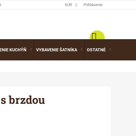
ATALÓGY
EUR
Prihlásenie
ENIE KUCHÝŇ
VYBAVENIE ŠATNÍKA
OSTATNÉ
VÝPREDA
 s brzdou