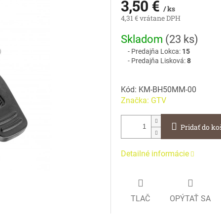
3,50 €
/ ks
4,31 € vrátane DPH
Jednotková
Skladom
(
23 ks
)
cena:
Predajňa Lokca:
15
Predajňa Lisková:
8
Kód:
KM-BH50MM-00
Značka:
GTV
Pridať do ko
Detailné informácie
TLAČ
OPÝTAŤ SA