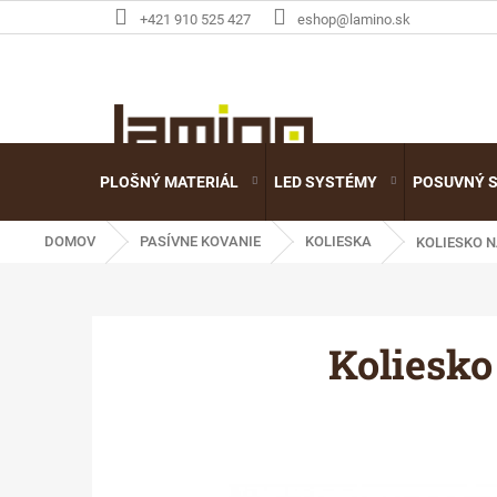
Prejsť
+421 910 525 427
eshop@lamino.sk
na
obsah
PLOŠNÝ MATERIÁL
LED SYSTÉMY
POSUVNÝ 
DOMOV
PASÍVNE KOVANIE
KOLIESKA
KOLIESKO N
Koliesko