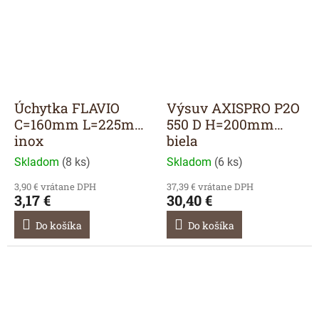
Úchytka FLAVIO
Výsuv AXISPRO P2O
C=160mm L=225mm
550 D H=200mm
inox
biela
Skladom
(
8 ks
)
Skladom
(
6 ks
)
3,90 € vrátane DPH
37,39 € vrátane DPH
3,17 €
30,40 €
Do košíka
Do košíka