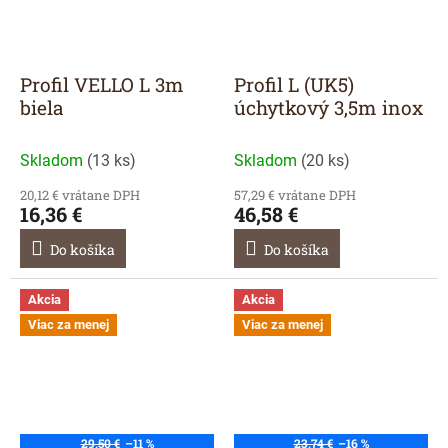
Profil VELLO L 3m
Profil L (UK5)
biela
úchytkový 3,5m inox
Skladom
(
13 ks
)
Skladom
(
20 ks
)
20,12 € vrátane DPH
57,29 € vrátane DPH
16,36 €
46,58 €
Do košíka
Do košíka
Akcia
Akcia
Viac za menej
Viac za menej
29,50 €
–11 %
23,74 €
–16 %