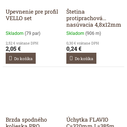
Upevnenie pre profil
Štetina
VELLO set
protiprachová
nasúvacia 4,8x12mm
sivá
Skladom
(
79 par
)
Skladom
(
906 m
)
2,52 € vrátane DPH
0,30 € vrátane DPH
2,05 €
0,24 €
Do košíka
Do košíka
Brzda spodného
Úchytka FLAVIO
kolieska PRO
C=320mm L=385mm