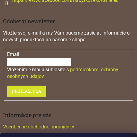
https://www.facebook.com/nabytkovekovanie.eu
u
Odoberať newsletter
Vložte svoj e-mail a my Vám budeme zasielať informácie o
nových produktoch na našom e-shope.
Email
Vložením e-mailu súhlasíte s
podmienkami ochrany
osobných údajov
PRIHLÁSIŤ SA
Informácie pre vás
Všeobecné obchodné podmienky
Konfigurátor GTV