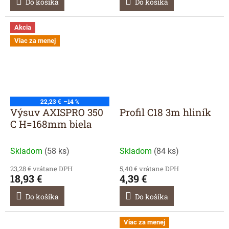
Do košíka
Do košíka
Akcia
Viac za menej
22,23 €
–14 %
Výsuv AXISPRO 350
Profil C18 3m hliník
C H=168mm biela
Skladom
(
58 ks
)
Skladom
(
84 ks
)
23,28 € vrátane DPH
5,40 € vrátane DPH
18,93 €
4,39 €
Do košíka
Do košíka
Viac za menej