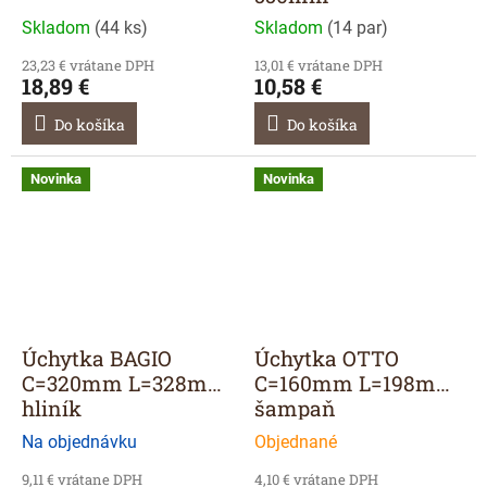
Skladom
(
44 ks
)
Skladom
(
14 par
)
23,23 € vrátane DPH
13,01 € vrátane DPH
18,89 €
10,58 €
Do košíka
Do košíka
Novinka
Novinka
Úchytka BAGIO
Úchytka OTTO
C=320mm L=328mm
C=160mm L=198mm
hliník
šampaň
Na objednávku
Objednané
9,11 € vrátane DPH
4,10 € vrátane DPH