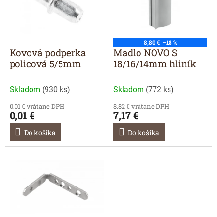
r
s
o
p
d
r
u
o
8,80 €
–18 %
k
d
Kovová podperka
Madlo NOVO S
t
u
policová 5/5mm
18/16/14mm hliník
o
k
v
t
Skladom
(
930 ks
)
Skladom
(
772 ks
)
o
v
0,01 € vrátane DPH
8,82 € vrátane DPH
0,01 €
7,17 €
Do košíka
Do košíka