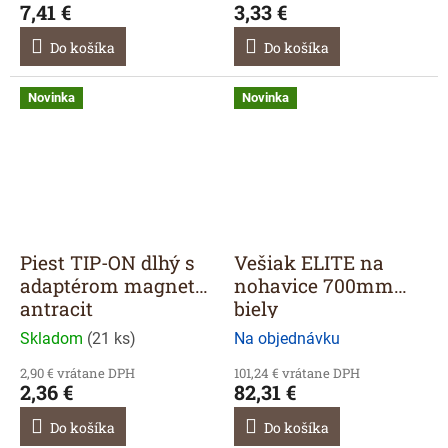
7,41 €
3,33 €
Do košíka
Do košíka
Novinka
Novinka
Piest TIP-ON dlhý s
Vešiak ELITE na
adaptérom magnet
nohavice 700mm
antracit
biely
Skladom
(
21 ks
)
Na objednávku
2,90 € vrátane DPH
101,24 € vrátane DPH
2,36 €
82,31 €
Do košíka
Do košíka