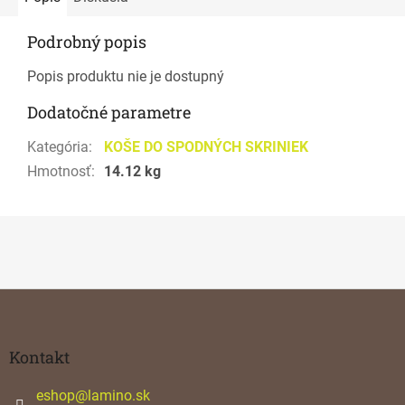
Podrobný popis
Popis produktu nie je dostupný
Dodatočné parametre
Kategória
:
KOŠE DO SPODNÝCH SKRINIEK
Hmotnosť
:
14.12 kg
Z
á
p
ä
Kontakt
t
i
eshop
@
lamino.sk