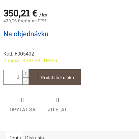
350,21 €
/ ks
430,76 € vrátane DPH
Jednotková
Na objednávku
cena:
Kód:
F005402
Značka:
KESSEBOHMER
Pridať do košíka
OPÝTAŤ SA
ZDIEĽAŤ
Popis
Diskusia