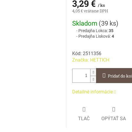
3,29 €
/ ks
4,05 € vrátane DPH
Jednotková
Skladom
(
39 ks
)
cena:
Predajňa Lokca:
35
Predajňa Lisková:
4
Kód:
2511356
Značka:
HETTICH
Pridať do ko
Detailné informácie
TLAČ
OPÝTAŤ SA