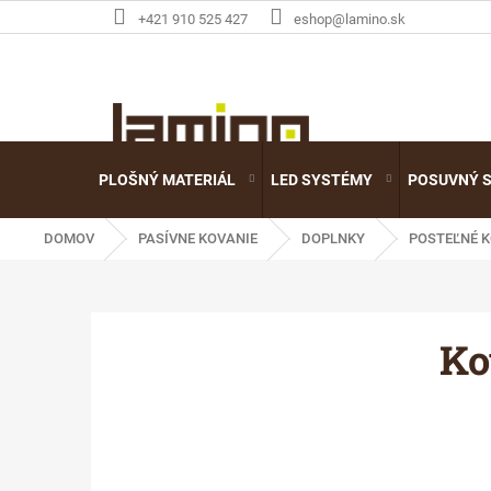
Prejsť
+421 910 525 427
eshop@lamino.sk
na
obsah
PLOŠNÝ MATERIÁL
LED SYSTÉMY
POSUVNÝ 
DOMOV
PASÍVNE KOVANIE
DOPLNKY
POSTEĽNÉ K
Ko