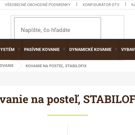
VŠEOBECNÉ OBCHODNÉ PODMIENKY
KONFIGURÁTOR GTV
K
HĽADAŤ
SYSTÉM
PASÍVNE KOVANIE
DYNAMICKÉ KOVANIE
VYBAV
OVANIE
KOVANIE NA POSTEĽ, STABILOFIX
vanie na posteľ, STABILO