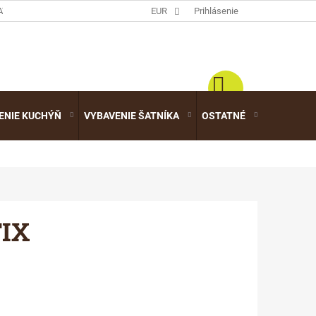
ATALÓGY
EUR
Prihlásenie
ENIE KUCHÝŇ
VYBAVENIE ŠATNÍKA
OSTATNÉ
VÝPREDA
FIX