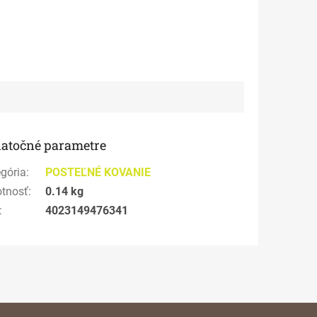
atočné parametre
gória
:
POSTEĽNÉ KOVANIE
tnosť
:
0.14 kg
:
4023149476341