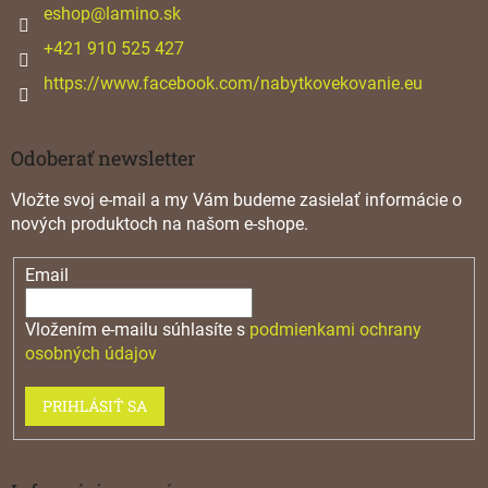
i
eshop
@
lamino.sk
e
+421 910 525 427
https://www.facebook.com/nabytkovekovanie.eu
Odoberať newsletter
Vložte svoj e-mail a my Vám budeme zasielať informácie o
nových produktoch na našom e-shope.
Email
Vložením e-mailu súhlasíte s
podmienkami ochrany
osobných údajov
PRIHLÁSIŤ SA