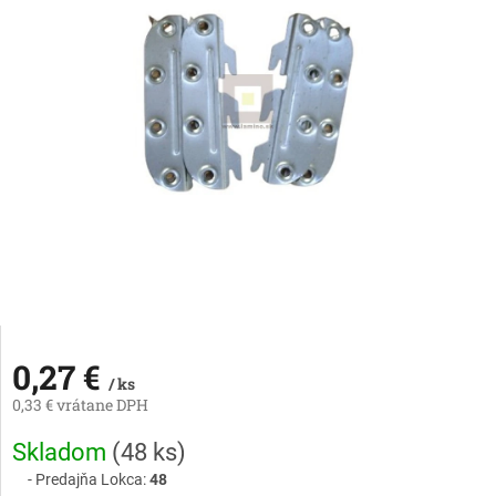
0,27 €
/ ks
0,33 € vrátane DPH
Jednotková
Skladom
(
48 ks
)
cena:
Predajňa Lokca:
48