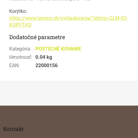
Korýtko:
https://www.lamino.sk/vyhladavanie/?string=ZLM-03-
KORYTKO
Dodatočné parametre
Kategória
:
POSTEĽNÉ KOVANIE
Hmotnosť
:
0.04 kg
EAN
:
22000156
Z
á
p
ä
Kontakt
t