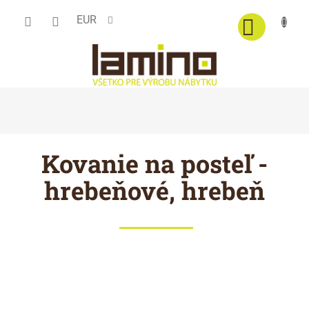
Prejsť
EUR
na
obsah
Kovanie na posteľ -
hrebeňové, hrebeň