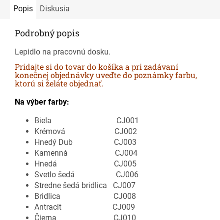
Popis
Diskusia
Podrobný popis
Lepidlo na pracovnú dosku.
Pridajte si do tovar do košíka a pri zadávaní
konečnej objednávky uveďte do poznámky farbu,
ktorú si želáte objednať.
Na výber farby:
Biela CJ001
Krémová CJ002
Hnedý Dub CJ003
Kamenná CJ004
Hnedá CJ005
Svetlo šedá CJ006
Stredne šedá bridlica CJ007
Bridlica CJ008
Antracit CJ009
Čierna CJ010