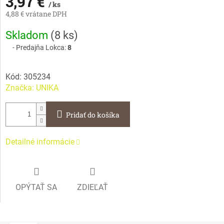
3,97 €
/ ks
4,88 € vrátane DPH
Jednotková
Skladom
(
8 ks
)
cena:
Predajňa Lokca:
8
Kód:
305234
Značka:
UNIKA
Pridať do košíka
Detailné informácie
OPÝTAŤ SA
ZDIEĽAŤ