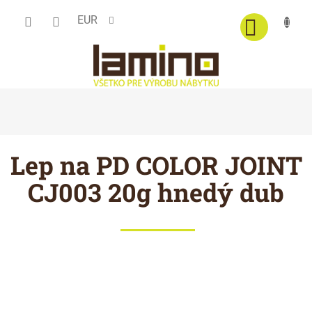
Prejsť
EUR
na
obsah
Lep na PD COLOR JOINT
CJ003 20g hnedý dub