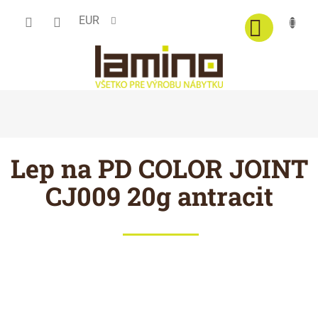
Prejsť
EUR
na
obsah
Lep na PD COLOR JOINT
CJ009 20g antracit