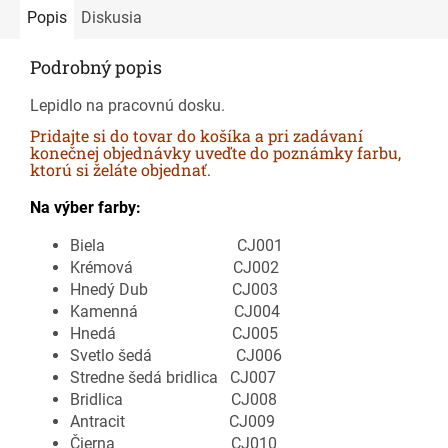
Popis
Diskusia
Podrobný popis
Lepidlo na pracovnú dosku.
Pridajte si do tovar do košíka a pri zadávaní
konečnej objednávky uveďte do poznámky farbu,
ktorú si želáte objednať.
Na výber farby:
Biela CJ001
Krémová CJ002
Hnedý Dub CJ003
Kamenná CJ004
Hnedá CJ005
Svetlo šedá CJ006
Stredne šedá bridlica CJ007
Bridlica CJ008
Antracit CJ009
Čierna CJ010