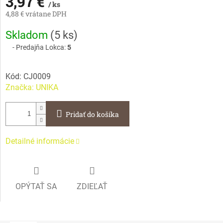
3,97 €
/ ks
4,88 € vrátane DPH
Jednotková
Skladom
(
5 ks
)
cena:
Predajňa Lokca:
5
Kód:
CJ0009
Značka:
UNIKA
Pridať do košíka
Detailné informácie
OPÝTAŤ SA
ZDIEĽAŤ