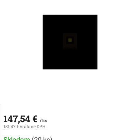
147,54 €
/ ks
181,47 € vrátane DPH
Jednotková
Skladom
(
29 ks
)