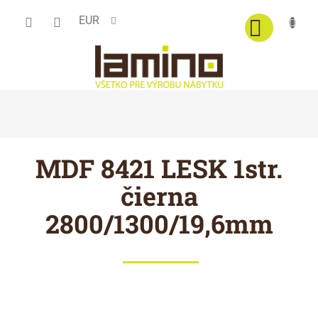
Prejsť
EUR
na
obsah
MDF 8421 LESK 1str.
čierna
2800/1300/19,6mm