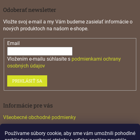
Odoberať newsletter
Vložte svoj e-mail a my Vám budeme zasielať informácie o
nových produktoch na našom e-shope.
Email
Vložením e-mailu súhlasíte s
podmienkami ochrany
osobných údajov
PRIHLÁSIŤ SA
Informácie pre vás
Všeobecné obchodné podmienky
Konfigurátor GTV
Používame súbory cookie, aby sme vám umožnili pohodlné
Katalógy