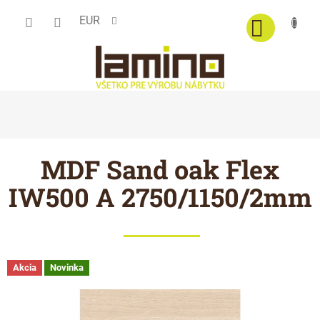
Prejsť
EUR
na
obsah
MDF Sand oak Flex
IW500 A 2750/1150/2mm
Akcia
Novinka