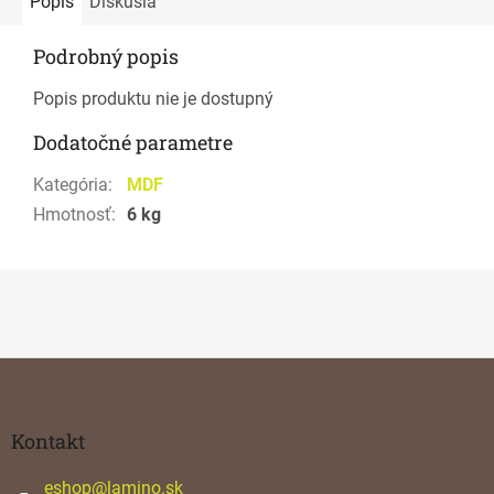
Popis
Diskusia
Podrobný popis
Popis produktu nie je dostupný
Dodatočné parametre
Kategória
:
MDF
Hmotnosť
:
6 kg
Z
á
p
ä
Kontakt
t
i
eshop
@
lamino.sk