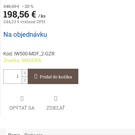
248,20 €
–20 %
198,56 €
/ ks
244,23 € vrátane DPH
Jednotková
Na objednávku
cena:
Kód:
IW500-MDF_2-GZR
Značka:
MADERA
Pridať do košíka
OPÝTAŤ SA
ZDIEĽAŤ