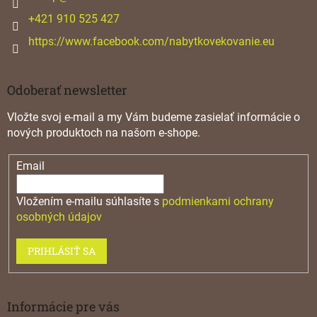
e
+421 910 525 427
https://www.facebook.com/nabytkovekovanie.eu
Odoberať newsletter
Vložte svoj e-mail a my Vám budeme zasielať informácie o
nových produktoch na našom e-shope.
Email
Vložením e-mailu súhlasíte s
podmienkami ochrany
osobných údajov
PRIHLÁSIŤ SA
Informácie pre vás