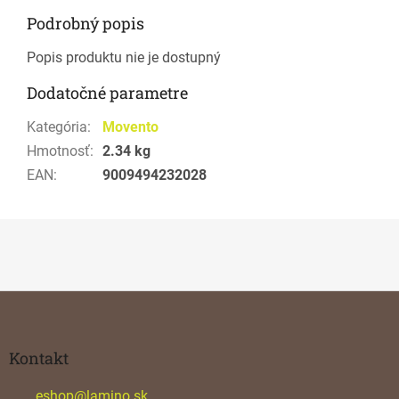
Podrobný popis
Popis produktu nie je dostupný
Dodatočné parametre
Kategória
:
Movento
Hmotnosť
:
2.34 kg
EAN
:
9009494232028
Z
á
p
ä
Kontakt
t
i
eshop
@
lamino.sk