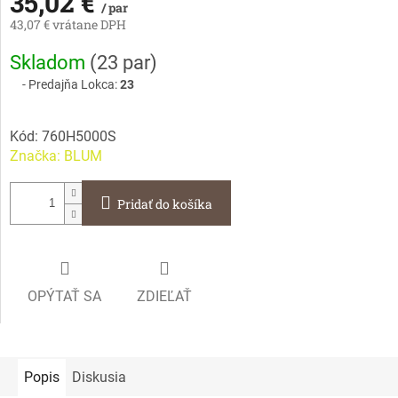
35,02 €
/ par
43,07 € vrátane DPH
Jednotková
Skladom
(
23 par
)
cena:
Predajňa Lokca:
23
Kód:
760H5000S
Značka:
BLUM
Pridať do košíka
OPÝTAŤ SA
ZDIEĽAŤ
Popis
Diskusia