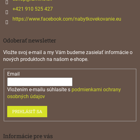
e
+421 910 525 427
https://www.facebook.com/nabytkovekovanie.eu
Odoberať newsletter
Vložte svoj e-mail a my Vám budeme zasielať informácie o
nových produktoch na našom e-shope.
Email
Vložením e-mailu súhlasíte s
podmienkami ochrany
osobných údajov
PRIHLÁSIŤ SA
Informácie pre vás