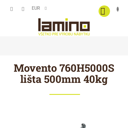
Prejsť
EUR
na
obsah
Movento 760H5000S
lišta 500mm 40kg