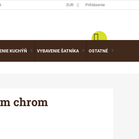
ATALÓGY
EUR
Prihlásenie
ENIE KUCHÝŇ
VYBAVENIE ŠATNÍKA
OSTATNÉ
VÝPREDA
mm chrom