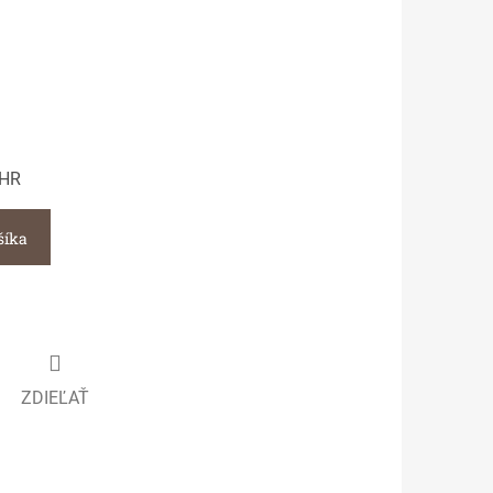
CHR
šíka
ZDIEĽAŤ