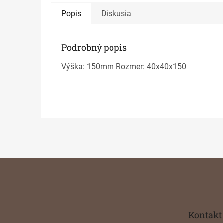
Popis
Diskusia
Podrobný popis
Výška: 150mm Rozmer: 40x40x150
Z
á
p
ä
t
Kontakt
i