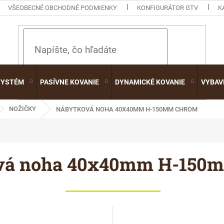
VŠEOBECNÉ OBCHODNÉ PODMIENKY
KONFIGURÁTOR GTV
K
HĽADAŤ
SYSTÉM
PASÍVNE KOVANIE
DYNAMICKÉ KOVANIE
VYBAV
NOŽIČKY
NÁBYTKOVÁ NOHA 40X40MM H-150MM CHROM
vá noha 40x40mm H-150