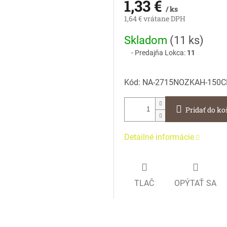
1,33 €
/ ks
1,64 € vrátane DPH
Jednotková
Skladom
(
11 ks
)
cena:
Predajňa Lokca:
11
Kód:
NA-2715NOZKAH-150
Pridať do ko
Detailné informácie
TLAČ
OPÝTAŤ SA