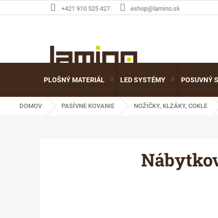
Prejsť
+421 910 525 427
eshop@lamino.sk
na
obsah
PLOŠNÝ MATERIÁL
LED SYSTÉMY
POSUVNÝ 
DOMOV
PASÍVNE KOVANIE
NOŽIČKY, KLZÁKY, COKLE
Nábytko