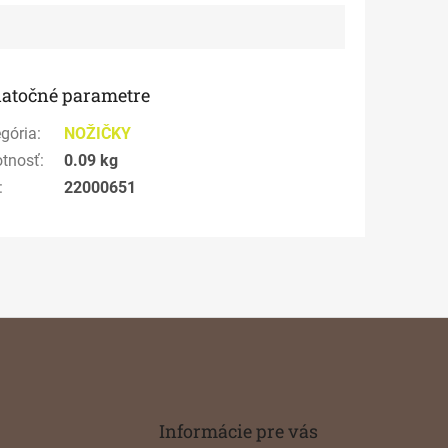
atočné parametre
gória
:
NOŽIČKY
tnosť
:
0.09 kg
:
22000651
Informácie pre vás