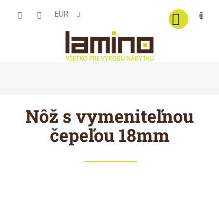
Prejsť
EUR
na
obsah
Nôž s vymeniteľnou
čepeľou 18mm