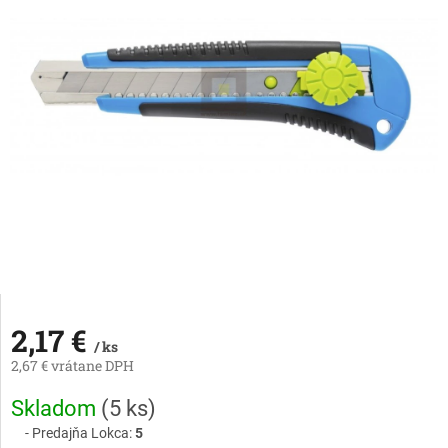
2,17 €
/ ks
2,67 € vrátane DPH
Jednotková
Skladom
(
5 ks
)
cena:
Predajňa Lokca:
5