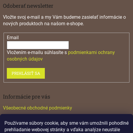
Odoberať newsletter
Vložte svoj e-mail a my Vám budeme zasielať informácie o
nových produktoch na našom e-shope.
Email
Vložením e-mailu súhlasíte s
podmienkami ochrany
osobných údajov
PRIHLÁSIŤ SA
Informácie pre vás
Všeobecné obchodné podmienky
Konfigurátor GTV
Používame súbory cookie, aby sme vám umožnili pohodlné
Katalógy
prehliadanie webovej stránky a vďaka analýze neustále