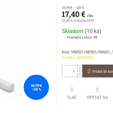
21,75 €
–20 %
17,40 €
/ ks
21,40 € vrátane DPH
Jednotková
Skladom
(
10 ks
)
cena:
Predajňa Lokca:
10
Kód:
VM501/IW501/IW601_
Značka:
MADERA
Pridať do ko
21,75 €
–20 %
TLAČ
OPÝTAŤ SA