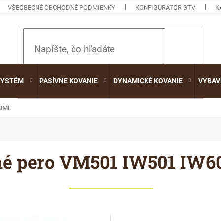
VŠEOBECNÉ OBCHODNÉ PODMIENKY
KONFIGURÁTOR GTV
K
HĽADAŤ
SYSTÉM
PASÍVNE KOVANIE
DYNAMICKÉ KOVANIE
VYBAV
10ML
é pero VM501 IW501 IW60