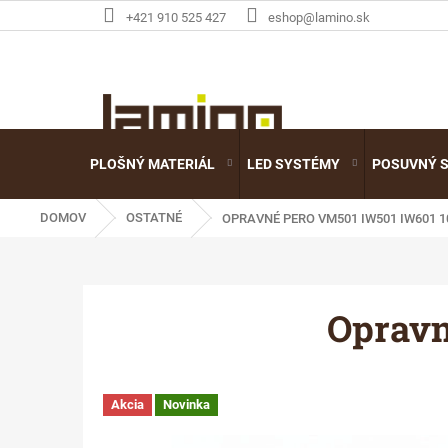
Prejsť
+421 910 525 427
eshop@lamino.sk
na
obsah
PLOŠNÝ MATERIÁL
LED SYSTÉMY
POSUVNÝ 
DOMOV
OSTATNÉ
OPRAVNÉ PERO VM501 IW501 IW601 
Opravn
Akcia
Novinka