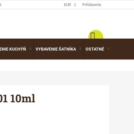
ATALÓGY
EUR
Prihlásenie
ENIE KUCHÝŇ
VYBAVENIE ŠATNÍKA
OSTATNÉ
VÝPREDA
1 10ml