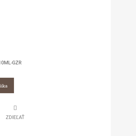
10ML-GZR
šíka
ZDIEĽAŤ