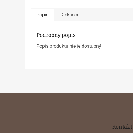
Popis
Diskusia
Podrobný popis
Popis produktu nie je dostupný
Z
á
p
ä
t
Kontakt
i