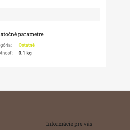
atočné parametre
gória
:
Ostatné
tnosť
:
0.1 kg
Informácie pre vás