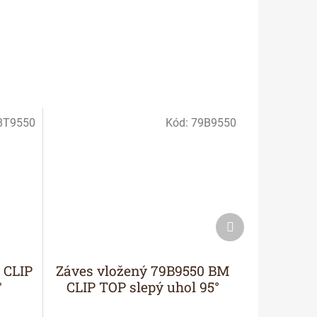
8T9550
Kód:
79B9550
Ďalší
produkt
 CLIP
Záves vložený 79B9550 BM
°
CLIP TOP slepý uhol 95°