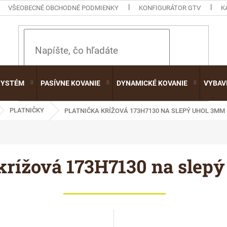
VŠEOBECNÉ OBCHODNÉ PODMIENKY
KONFIGURÁTOR GTV
K
HĽADAŤ
SYSTÉM
PASÍVNE KOVANIE
DYNAMICKÉ KOVANIE
VYBAV
PLATNIČKY
PLATNIČKA KRÍŽOVÁ 173H7130 NA SLEPÝ UHOL 3MM
 krížová 173H7130 na slep