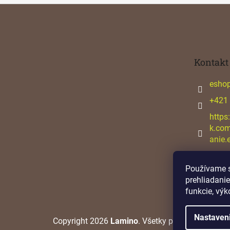
Z
á
p
ä
t
Kontakt
i
e
esho
+421
https
k.co
anie.
Používame s
prehliadanie
funkcie, výk
Nastaven
Copyright 2026
Lamino
. Všetky práva vyhradené