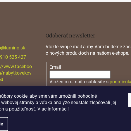
Odoberať newsletter
Vložte svoj e-mail a my Vám budeme zasi
p
@
lamino.sk
o nových produktoch na našom e-shope.
 910 525 427
://www.faceboo
Email
m/nabytkovekov
eu
Vložením e-mailu súhlasíte s
podmienk
osobných údajov
úbory cookie, aby sme vám umožnili pohodlné
PRIHLÁSIŤ SA
 webovej stránky a vďaka analýze neustále zlepšovali jej
on a použiteľnosť.
Viac informácií
ie
.