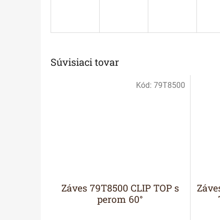
Súvisiaci tovar
Kód:
79T8500
Záves 79T8500 CLIP TOP s
Záve
perom 60°