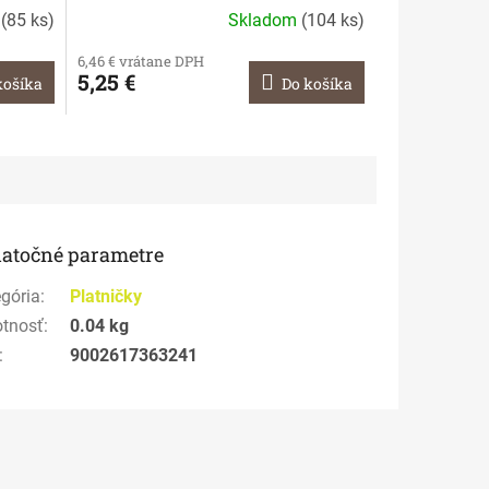
m
(
85 ks
)
Skladom
(
104 ks
)
6,46 € vrátane DPH
5,25 €
košíka
Do košíka
atočné parametre
gória
:
Platničky
tnosť
:
0.04 kg
:
9002617363241