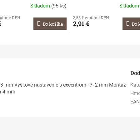
Skladom
(
95 ks
)
Sklado
vrátane DPH
3,58 € vrátane DPH
€
2,91 €
Do košíka
Do 
Dod
:
3 mm Výškové nastavenie s excentrom +/- 2 mm Montáž
Kate
 a 4 mm
Hmo
EAN