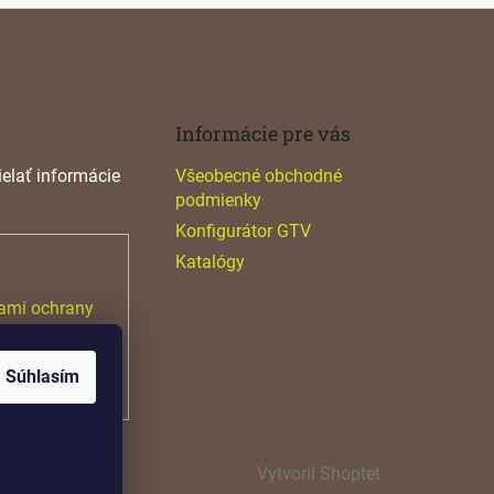
Informácie pre vás
elať informácie
Všeobecné obchodné
podmienky
Konfigurátor GTV
Katalógy
ami ochrany
Súhlasím
Vytvoril Shoptet