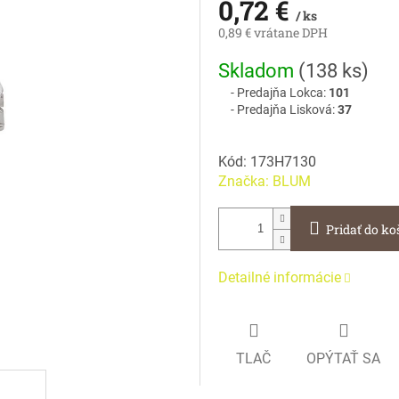
0,72 €
/ ks
0,89 € vrátane DPH
Jednotková
Skladom
(
138 ks
)
cena:
Predajňa Lokca:
101
Predajňa Lisková:
37
Kód:
173H7130
Značka:
BLUM
Pridať do ko
Detailné informácie
TLAČ
OPÝTAŤ SA