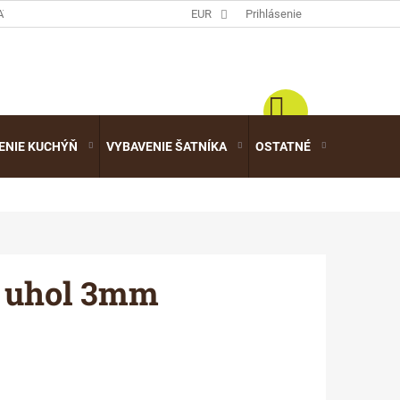
ATALÓGY
EUR
Prihlásenie
ENIE KUCHÝŇ
VYBAVENIE ŠATNÍKA
OSTATNÉ
VÝPREDA
ý uhol 3mm