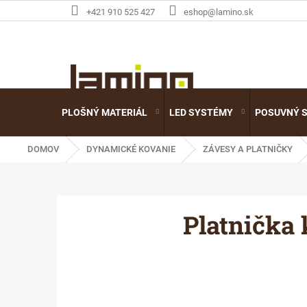
Prejsť
+421 910 525 427
eshop@lamino.sk
na
obsah
PLOŠNÝ MATERIÁL
LED SYSTÉMY
POSUVNÝ 
DOMOV
DYNAMICKÉ KOVANIE
ZÁVESY A PLATNIČKY
Platnička